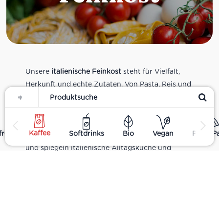
Unsere
italienische Feinkost
steht für Vielfalt,
Herkunft und echte Zutaten. Von Pasta, Reis und
Filter
Tomatensaucen über Olivenöl, Antipasti und
Pesto bis zu Balsamico und Spezialitäten aus
verschiedenen Regionen Italiens. Alle Produkte
Kaffee
rei
Softdrinks
Bio
Vegan
Pizza P
sind Teil unseres realen Supermarkt-Sortiments
und spiegeln italienische Alltagsküche und
Tradition wider. Italienische Feinkost online
kaufen.