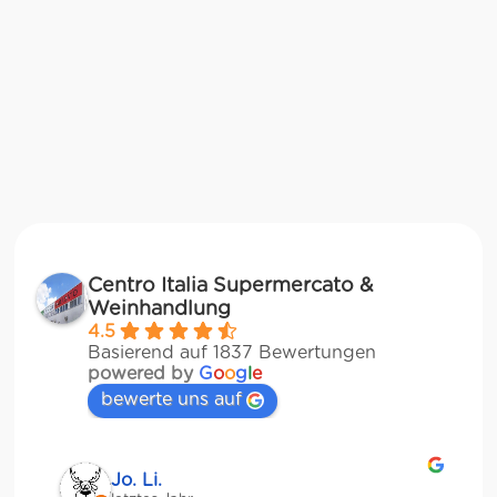
Centro Italia Supermercato &
Weinhandlung
4.5
Basierend auf 1837 Bewertungen
powered by
G
o
o
g
l
e
bewerte uns auf
Jessica Chu