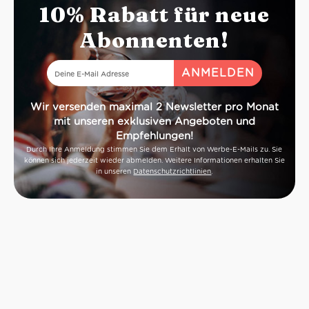
10% Rabatt für neue
Abonnenten!
Wir versenden maximal 2 Newsletter pro Monat
mit unseren exklusiven Angeboten und
Empfehlungen!
Durch Ihre Anmeldung stimmen Sie dem Erhalt von Werbe-E-Mails zu. Sie
können sich jederzeit wieder abmelden. Weitere Informationen erhalten Sie
in unseren
Datenschutzrichtlinien
.