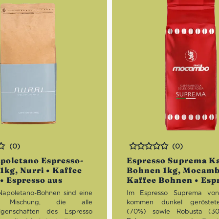
(0)
(0)
Bewertet
apoletano Espresso-
Espresso Suprema K
1kg, Nurri • Kaffee
Bohnen 1kg, Mocamb
• Espresso aus
Kaffee Bohnen • Esp
aus Italien
Napoletano-Bohnen sind eine
Im Espresso Suprema vo
te Mischung, die alle
kommen dunkel geröstet
eigenschaften des Espresso
(70%) sowie Robusta (3