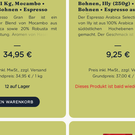
1 Kg, Mocambo •
Bohnen, Illy (250g) 
Bohnen • Espresso
Bohnen • Espresso a
ien
Italien
esso Gran Bar ist ein
Der Espresso Arabica Selecti
cher Blend von Mocambo aus
von Illy ist aus 100% Arabic
ca sowie 20% Robusta mit
südöstlichen Hochebenen 
stung. Aromen von Haselnuss,
gemacht. Der Geschmack ist 
und Brotkruste treffen auf
samtig und von herrlichen
monischen, ausgewogenen
Karamell, Schokolade und 
.
Brot begleitet.
34,95
€
9,25
€
ng:
Dunkel
Röstung:
Stark
mack:
Mittelkräftig,
Geschmack:
Vollmundig,
en, nussig
aromatisch
dpreis: 34,95 € / 1 kg
Grundpreis: 37,00 € /
n:
80% Arabica, 20%
Bohnen:
100% Arabica
12 auf Lager
Dieses Produkt ist bald wied
DEN WARENKORB