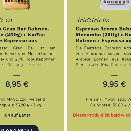
(0)
(0)
Bewertet
o Gran Bar Bohnen,
Espresso Aroma Boh
 (250g) • Kaffee
Mocambo (250g) • Ka
• Espresso aus
Bohnen • Espresso a
Italien
esso Gran Bar ist ein
Die Fairtrade Espresso Ar
cher Blend von Mocambo aus
von Mocambo setzen sic
ca- und 20% Robustabohnen
Arabica Bohnen aus Kol
ler Röstung. Aromen von
Peru sowie 10% Robusta 
, Kastanie und Brotkruste
Indien zusammen. Der Ges
auf einen harmonischen,
sehr ausgewogen und anh
nen Geschmack.
enthält Noten von Nüssen un
8,95
€
9,95
€
In der praktischen 250g P
ng:
Dunkel
erhältlich.
mack:
Ausgewogen,
ch, nussig
Röstung:
Dunkel
dpreis: 35,80 € / 1 kg
Grundpreis: 39,80 € /
n:
80% Arabica, 20%
Geschmack:
Ausgewoge
anhaltend, nussig
164 auf Lager
Dieses Produkt ist bald wied
Bohnen:
90% Arabica, 1
DEN WARENKORB