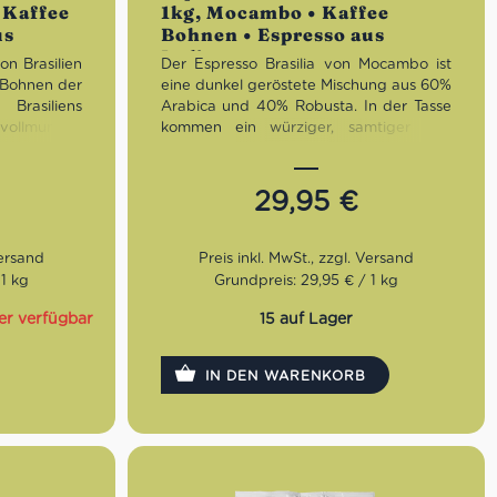
• Kaffee
1kg, Mocambo • Kaffee
us
Bohnen • Espresso aus
Italien
on Brasilien
Der Espresso Brasilia von Mocambo ist
a Bohnen der
eine dunkel geröstete Mischung aus 60%
Brasiliens
Arabica und 40% Robusta. In der Tasse
vollmundig,
kommen ein würziger, samtiger und
 Noten wie
erdiger Geschmack als auch
getoastetem
zauberhafte Aromen von geröstetem
Kakao und Whiskey zusammen.
29,95
€
Röstung:
Dunkel
 samtig,
Geschmack:
Würzig, samtig, erdig
Bohnen:
60% Arabica, 40%
 1 kg
Grundpreis: 29,95 € / 1 kg
Robusta
er verfügbar
15 auf Lager
IN DEN WARENKORB