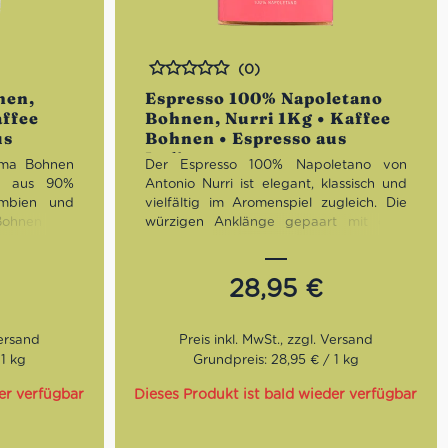
(0)
Bewertet
nen,
Espresso 100% Napoletano
ffee
Bohnen, Nurri 1Kg • Kaffee
us
Bohnen • Espresso aus
Italien
oma Bohnen
Der Espresso 100% Napoletano von
h aus 90%
Antonio Nurri ist elegant, klassisch und
umbien und
vielfältig im Aromenspiel zugleich. Die
Bohnen aus
würzigen Anklänge gepaart mit dem
chmack ist
elegant geschmeidigen Nachall zeigen,
altend. Er
was diesen Kaffee zu einem echten
d Karamell.
Neapoletaner macht. Ausdrucksstärke
28,95
€
robiergröße
und Volumen ohne störende Bitternoten
und unangenehme Säuren. Dank seiner
Kraft ist er auch wunderbar als Basis für
alle Milchkaffee-Varianten geeignet.
 1 kg
Grundpreis: 28,95 € / 1 kg
n,
Röstung:
Dunkel
er verfügbar
Dieses Produkt ist bald wieder verfügbar
0% Robusta
Aroma:
Schokoladig, malzig
Bohnen:
50% Arabicabohnen, 50%