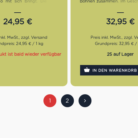
o mit sich bringt. Die 80%
Bohnen zusammen. Im Gesch
– Beimischung gibt dem
der Blend herrlich persistent
ine feine Note und macht ihn
temperamentvoll. Dazu ent
 rund.
Noten von Amarena, Brioche
24,95
€
32,95
€
ng:
Dunkel
Röstung:
Dunkel
mack:
Honig, geröstete
Geschmack:
Persistent, 
se und die ganze
aromatisch
dpreis: 24,95 € / 1 kg
Grundpreis: 32,95 € /
lt zentralmerikanischer
Bohnen:
70% Arabica, 
Robusta
ukt ist bald wieder verfügbar
25 auf Lager
n:
80% Arabica, 20%
IN DEN WARENKORB
1
2