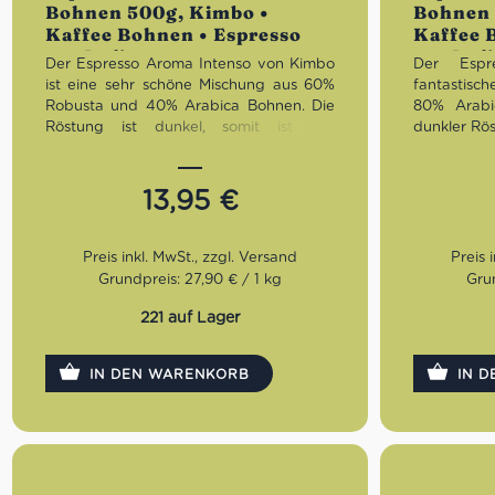
Bohnen 500g, Kimbo •
Bohnen 
Kaffee Bohnen • Espresso
Kaffee 
aus Italien
aus Ital
Der Espresso Aroma Intenso von Kimbo
Der Espr
ist eine sehr schöne Mischung aus 60%
fantastis
Robusta und 40% Arabica Bohnen. Die
80% Arabi
Röstung ist dunkel, somit ist der
dunkler Rö
Geschmack schön rund, intensiv und
Kastanie 
zugleich ausgewogen. Diese Kimbo
einen har
Bohnen sind durch eine gute Stärke und
Geschmack
13,95
€
einer wunderbaren Crema
charakterisiert – wie es sich eben für
Röstu
einen original neapolitanischen Kaffee
Gesch
gehört.
ausgewog
Grundpreis: 27,90 € / 1 kg
Grun
Bohne
Röstung:
Dunkel
Robusta
221 auf Lager
Geschmack:
Rund, intensiv, sehr
ausgewogen
IN DEN WARENKORB
IN 
Bohnen:
60% Robusta, 40%
Arabica