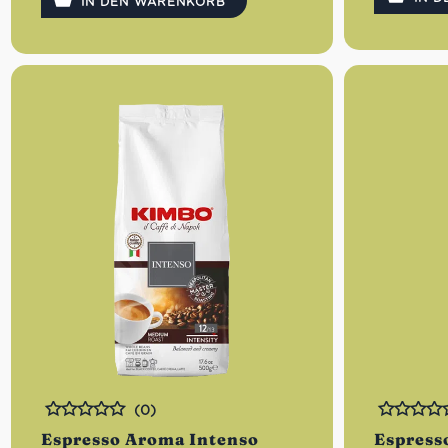
IN DEN WARENKORB
(0)
Bewertet
Bewertet
Espresso Aroma Intenso
Espress