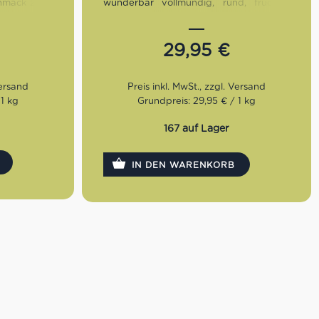
mack zeigt
wunderbar vollmundig, rund, fruchtig
, würzig und
und intensiv. Die Crema zeigt sich wie im
falten sich
Bilderbuch, die Säure ist sehr
 und Kakao.
zurückhaltend.
29,95
€
Röstung:
Dunkel
würzig,
Geschmack:
Vollmundig, intensiv,
zurückhaltende Säure
 1 kg
Grundpreis: 29,95 € / 1 kg
30%
Bohnen:
80% Arabica, 20%
Robusta
167 auf Lager
IN DEN WARENKORB