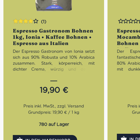
(1)
Bewertet
Bewertet
Espresso Gastronom Bohnen
Espress
mit
4.00
1kg, Ionia • Kaffee Bohnen •
Mocambo
von 5
Espresso aus Italien
Bohnen 
Italien
Der Espresso Gastronom von Ionia setzt
Der Espr
sich aus 90% Robusta und 10% Arabica
fantastis
zusammen. Stark, körperreich, mit
80% Arabi
dichter Crema, würzig und dezent
mit dunk
fruchtig zeigt sich der Geschmack.
Haselnuss
treffen 
Röstung:
Mittel
ausgewoge
19,90
€
Geschmack:
Körperreich, dichte
Crema, würzig
Röstu
Bohnen:
90% Robusta, 10% Arabica
Gesch
harmonis
Grundpreis: 19,90 € / 1 kg
Grun
Bohne
Robusta
780 auf Lager
IN 