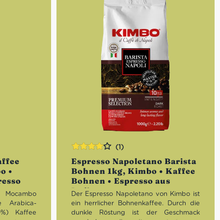
(1)
Bewertet
affee
Espresso Napoletano Barista
mit
4.00
o •
Bohnen 1kg, Kimbo • Kaffee
von 5
resso
Bohnen • Espresso aus
Italien
n Mocambo
Der Espresso Napoletano von Kimbo ist
e Arabica-
ein herrlicher Bohnenkaffee. Durch die
0%) Kaffee
dunkle Röstung ist der Geschmack