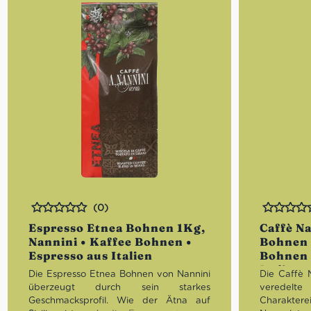
(0)
Bewertet
Bewertet
Espresso Etnea Bohnen 1Kg,
Caffè N
Nannini • Kaffee Bohnen •
Bohnen 
Espresso aus Italien
Bohnen 
Italien
Die Espresso Etnea Bohnen von Nannini
Die Caffè 
überzeugt durch sein starkes
veredel
Geschmacksprofil. Wie der Ätna auf
Charakter