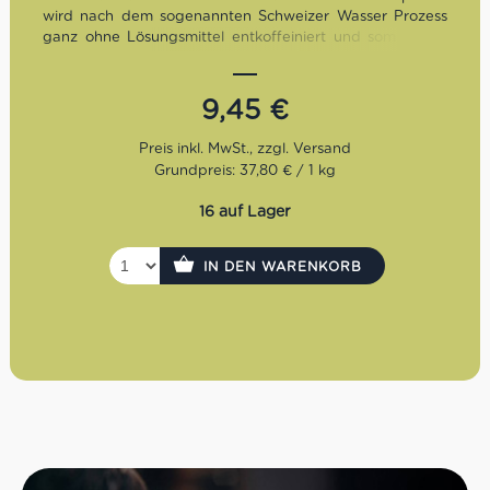
wird nach dem sogenannten Schweizer Wasser Prozess
ganz ohne Lösungsmittel entkoffeiniert und somit ohne
zusätzliche Chemie hergestellt. Geschmacklich überzeugt
er durch Noten von Sauerkirsche, Lakritz und Cognac.
9,45
€
Röstung:
Dunkel
Geschmack:
Aromatisch, anhaltend, umhüllend
Bohnen:
50% Arabica, 50% Robusta
Grundpreis: 37,80 € / 1 kg
16 auf Lager
IN DEN WARENKORB