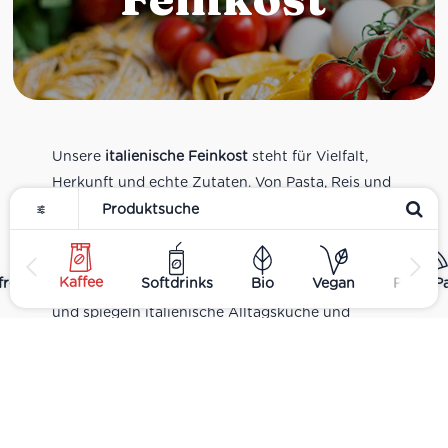
Unsere
italienische Feinkost
steht für Vielfalt,
Herkunft und echte Zutaten. Von Pasta, Reis und
Tomatensaucen über Olivenöl, Antipasti und
Pesto bis zu Balsamico und Spezialitäten aus
verschiedenen Regionen Italiens. Alle Produkte
Kaffee
rei
Softdrinks
Bio
Vegan
Pizza P
sind Teil unseres realen Supermarkt-Sortiments
und spiegeln italienische Alltagsküche und
Tradition wider. Italienische Feinkost online
kaufen.