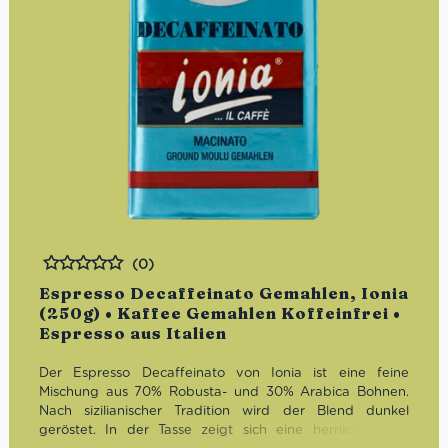
(0)
Bewertet
Espresso Decaffeinato Gemahlen, Ionia
(250g) • Kaffee Gemahlen Koffeinfrei •
Espresso aus Italien
Der Espresso Decaffeinato von Ionia ist eine feine
Mischung aus 70% Robusta- und 30% Arabica Bohnen.
Nach sizilianischer Tradition wird der Blend dunkel
geröstet. In der Tasse zeigt sich eine herrlich dichte