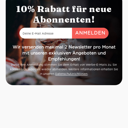
10% Rabatt für neue
Abonnenten!
Wir versenden maximal 2 Newsletter pro Monat
mit unseren exklusiven Angeboten und
Empfehlungen!
Durch Ihre Anmeldung stimmen Sie dem Erhalt von Werbe-E-Mails zu. Sie
können sich jederzeit wieder abmelden. Weitere Informationen erhalten Sie
in unseren
Datenschutzrichtlinien
.