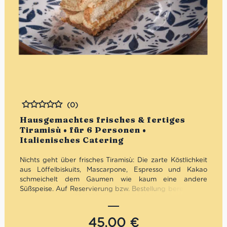
(0)
Bewertet
Hausgemachtes frisches & fertiges
Tiramisù • für 6 Personen •
Italienisches Catering
Nichts geht über frisches Tiramisù: Die zarte Köstlichkeit
aus Löffelbiskuits, Mascarpone, Espresso und Kakao
schmeichelt dem Gaumen wie kaum eine andere
Süßspeise. Auf Reservierung bzw. Bestellung bereiten wir
Dein Wunsch Tiramisù zu. Alternativ zu der unten
angegebenen Zusammensetzung unseres Rezept
können wir auch eine glutenfreie Variante bzw. eine ohne
45,00
€