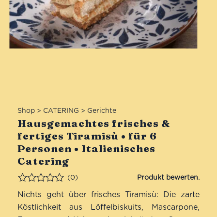
Shop
>
CATERING
>
Gerichte
Hausgemachtes frisches &
fertiges Tiramisù • für 6
Personen • Italienisches
Catering
(0)
Bewertet
Nichts geht über frisches Tiramisù: Die zarte
Köstlichkeit aus Löffelbiskuits, Mascarpone,