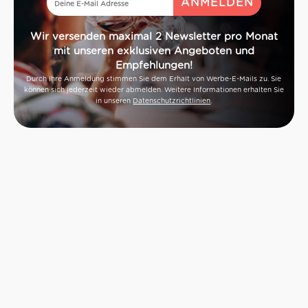
Beachte: Der Verzehr in
unserer Trattoria ist nicht
Wir versenden maximal 2 Newsletter pro Monat
gestattet (nur zum Mitnehmen)
mit unseren exklusiven Angeboten und
Empfehlungen!
Durch Ihre Anmeldung stimmen Sie dem Erhalt von Werbe-E-Mails zu. Sie
können sich jederzeit wieder abmelden. Weitere Informationen erhalten Sie
in unseren
Datenschutzrichtlinien
.