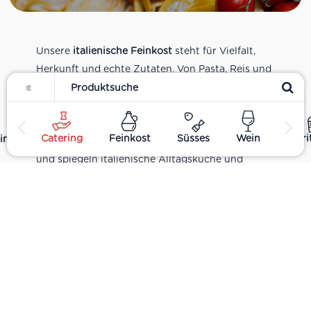
Unsere
italienische Feinkost
steht für Vielfalt,
Herkunft und echte Zutaten. Von Pasta, Reis und
Filter
Tomatensaucen über Olivenöl, Antipasti und
Pesto bis zu Balsamico und Spezialitäten aus
verschiedenen Regionen Italiens. Alle Produkte
Catering
Feinkost
Süsses
Wein
Spir
ine
sind Teil unseres realen Supermarkt-Sortiments
und spiegeln italienische Alltagsküche und
Tradition wider. Italienische Feinkost online
kaufen.
Catering