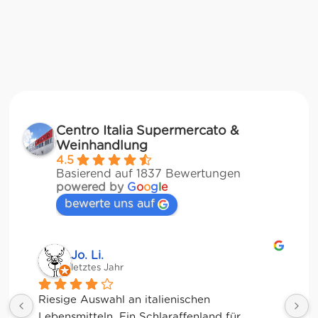
Centro Italia Supermercato &
Weinhandlung
4.5
Basierend auf 1837 Bewertungen
powered by
G
o
o
g
l
e
bewerte uns auf
Jessica Chu
letztes Jahr
Tolle Auswahl! Die Frischetheke und der 
Kaffee sind ebenfalls sensationell. Viele 