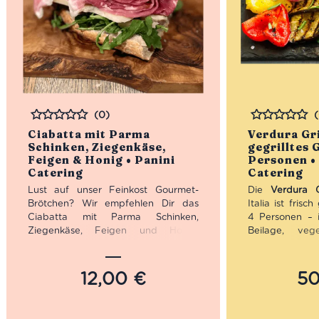
(0)
Bewertet
Bewertet
Ciabatta mit Parma
Verdura Gri
Schinken, Ziegenkäse,
gegrilltes 
Feigen & Honig • Panini
Personen • 
Catering
Catering
Lust auf unser Feinkost Gourmet-
Die
Verdura G
Brötchen? Wir empfehlen Dir das
Italia ist frisc
Ciabatta mit Parma Schinken,
4 Personen – i
Ziegenkäse, Feigen und Honig.
Beilage, vege
Dieser luftgetrocknete Rohschinken
Gericht oder 
schmilzt förmlich auf der Zunge. Sein
Antipasti, Sa
aromatisch-sälziger Geschmack,
italienische
12,00
€
5
harmonisiert perfekt mit den
Zucchini, Au
feinherben und fein-säuerlichen
Paprika werd
Aromen des Ziegekäse-Ciabattas.
nativem Olivenö