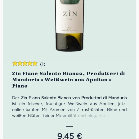
(1)
Bewertet
Zin Fiano Salento Bianco, Produttori di
mit
5.00
von
Manduria • Weißwein aus Apulien •
5
Fiano
Der
Zìn Fiano Salento Bianco von Produttori di Manduria
ist ein frischer, fruchtiger Weißwein aus Apulien, jetzt
online kaufen. Mit Aromen von Zitrusfrüchten, Birne und
weißen Blüten, feiner Mineralität und elegantem Abgang
passt er perfekt zu Fisch, Antipasti und leichten
mediterranen Gerichten. Ein authentischer Weißwein für
Genießer des Salento.
9,45
€