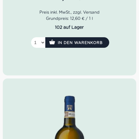
Farbe:
Leuchtendes Strohgelb mit goldenen
Reflexen
Geruch:
Reife Zitrusfrüchte, Birne, weiße Blüten,
Grundpreis: 12,60 € / 1 l
Hauch Honig
102 auf Lager
Geschmack:
Vollmundig, fruchtig, harmonisch, feine
Mineralität, leicht nussiger Abgang
IN DEN WARENKORB
Idealer Versandkarton: 21 Flaschen