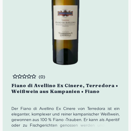
(0)
Bewertet
Fiano di Avellino Ex Cinere, Terredora •
Weißwein aus Kampanien • Fiano
Der Fiano di Avellino Ex Cinere von Terredora ist ein
eleganter, komplexer und reiner kampanischer Weißwein,
gewonnen aus 100 % Fiano -Trauben. Er kann als Aperitif
oder zu Fischgerichten genossen werden und ist ein
Wein, der auch mit der Zeit immer wieder verführerisch