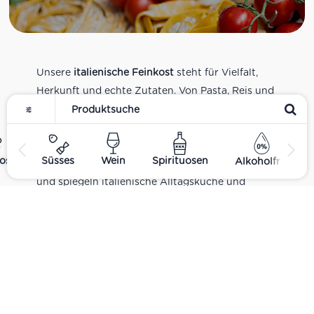
Unsere
italienische Feinkost
steht für Vielfalt,
Herkunft und echte Zutaten. Von Pasta, Reis und
Tomatensaucen über Olivenöl, Antipasti und
Pesto bis zu Balsamico und Spezialitäten aus
verschiedenen Regionen Italiens. Alle Produkte
ost
Süsses
Wein
Spirituosen
Alkoholfrei
sind Teil unseres realen Supermarkt-Sortiments
und spiegeln italienische Alltagsküche und
Tradition wider. Italienische Feinkost online
kaufen.