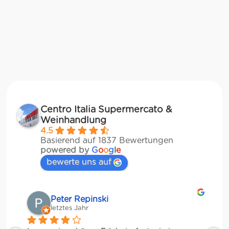
Centro Italia Supermercato &
Weinhandlung
4.5
Basierend auf 1837 Bewertungen
powered by
G
o
o
g
l
e
bewerte uns auf
Matze
letztes Jahr