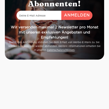
Abonnenten!
Wir versenden maximal 2 Newsletter pro Monat
mit unseren exklusiven Angeboten und
Empfehlungen!
Durch Ihre Anmeldung stimmen Sie dem Erhalt von Werbe-E-Mails zu. Sie
können sich jederzeit wieder abmelden. Weitere Informationen erhalten Sie
in unseren
Datenschutzrichtlinien
.