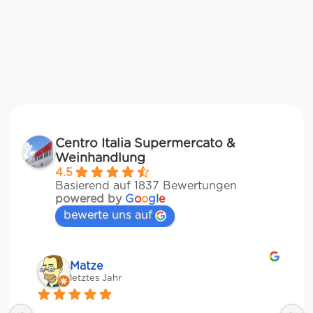
Centro Italia Supermercato &
Weinhandlung
4.5
Basierend auf 1837 Bewertungen
powered by
G
o
o
g
l
e
bewerte uns auf
Matze
letztes Jahr