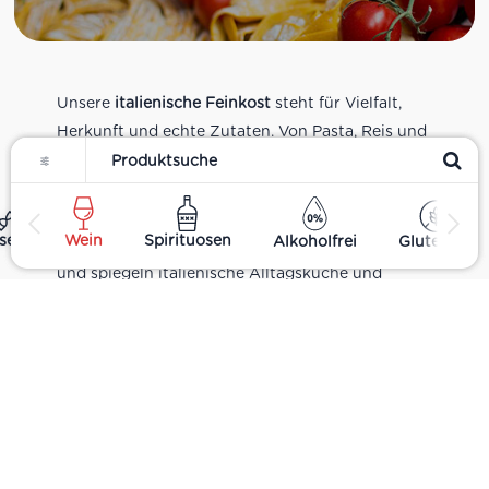
Unsere
italienische Feinkost
steht für Vielfalt,
Herkunft und echte Zutaten. Von Pasta, Reis und
Filter
Tomatensaucen über Olivenöl, Antipasti und
Pesto bis zu Balsamico und Spezialitäten aus
verschiedenen Regionen Italiens. Alle Produkte
ses
Wein
Spirituosen
Alkoholfrei
Glutenfrei
sind Teil unseres realen Supermarkt-Sortiments
und spiegeln italienische Alltagsküche und
Tradition wider. Italienische Feinkost online
kaufen.