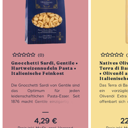
(0)
Bewertet
Bewertet
Gnocchetti Sardi, Gentile •
Natives Oli
Hartweizennudeln Pasta •
Terra di Ba
Italienische Feinkost
• Olivenöl 
Italienisch
Die Gnocchetti Sardi von Gentile sind
Das Terra di Ba
das Optimum für jeden
ein vorzügli
leidenschaftlichen Pasta-Esser. Seit
Olivenöl Extr
1876 macht Gentile einzigartig gute
offenbart sich
Pasta in allen möglichen Formaten.
Goldgelb mit 
Traditionsbewusst wie Gentile ist,
Geschmack ist
wird hier noch mit Bronzeform
gepaart mit le
4,29
€
2
gepresst und schonend über drei bis
Das kaltgepres