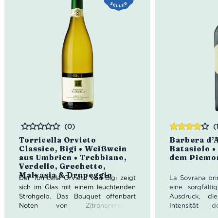
(0)
(
Bewertet
Bewertet
Torricella Orvieto
Barbera d’
mit
4.00
Classico, Bigi • Weißwein
Batasiolo •
von 5
aus Umbrien • Trebbiano,
dem Piemon
Verdello, Grechetto,
Malvasia & Drupeggio
Der Torricella Orvieto von Bigi zeigt
La Sovrana bri
sich im Glas mit einem leuchtenden
eine sorgfält
Strohgelb. Das Bouquet offenbart
Ausdruck, di
Noten von Zitronenmelisse,
Intensität
Ginsterblüten sowie Heu und
Geschmacksric