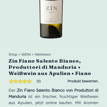
Shop
>
WEIN
>
Weißwein
Zin Fiano Salento Bianco,
Produttori di Manduria •
Weißwein aus Apulien • Fiano
1
Bewertet mit
1
Der
Zìn Fiano Salento Bianco von Produttori di
5.00
von 5,
basierend
Manduria
ist ein frischer, fruchtiger Weißwein
auf
aus Apulien, jetzt online kaufen. Mit Aromen
Kundenbewertung