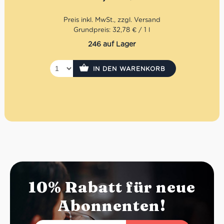
Frantoio und Leccino im unreifen Zustand extrahiert.
Somit hat das Gradassi Olivenöl einen hohen Gehalt an
Polyphenole, die ein Olivenöl erst richtig hochwertig
machen.
Grundpreis: 32,78 € / 1 l
246 auf Lager
Mengenrabatt: erhalte beim Kauf von 3 nativen
Olivenölen Extra 12% Rabatt pro Artikel
IN DEN WARENKORB
10% Rabatt für neue
Abonnenten!