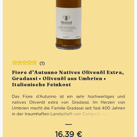
(1)
Bewertet
Fiore d’Autunno Natives Olivenöl Extra,
mit
5.00
von
Gradassi • Olivenöl aus Umbrien •
5
Italienische Feinkost
Das Fiore d’Autunno ist ein sehr hochwertiges und
natives Olivenöl extra von Gradassi. Im Herzen von
Umbrien macht die Familie Gradassi seit fast 400 Jahren
in der traumhaften Landschaft von
Campello sul Clitunno
Olivenöl nach alter Tradition.
Fiore d’Autunno
bedeutet
Herbstblume
und steht für den frischen und kräuterigen
Charakter. Das Olivenöl wird aus den Sorten Moraiolo,
16,39
€