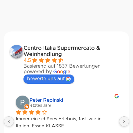
Centro Italia Supermercato &
Weinhandlung
4.5
Basierend auf 1837 Bewertungen
powered by
G
o
o
g
l
e
bewerte uns auf
Matze
letztes Jahr