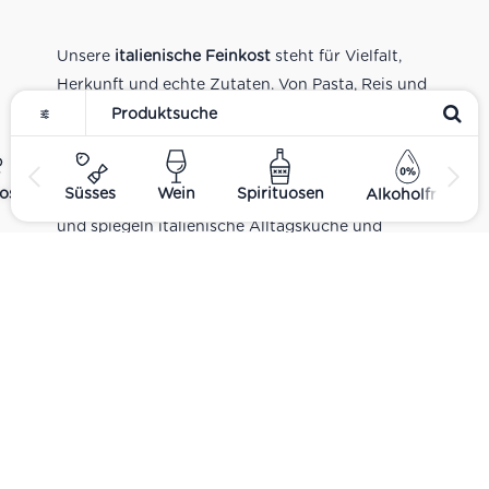
Unsere
italienische Feinkost
steht für Vielfalt,
Herkunft und echte Zutaten. Von Pasta, Reis und
Tomatensaucen über Olivenöl, Antipasti und
Pesto bis zu Balsamico und Spezialitäten aus
verschiedenen Regionen Italiens. Alle Produkte
ost
Süsses
Wein
Spirituosen
Alkoholfrei
sind Teil unseres realen Supermarkt-Sortiments
und spiegeln italienische Alltagsküche und
Tradition wider. Italienische Feinkost online
kaufen.
Catering