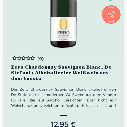
(0)
Bewertet
Zero Chardonnay Sauvignon Blanc, De
Stefani • Alkoholfreier Weißwein aus
dem Veneto
Der Zero Chardonnay Sauvignon Blanc alkoholfrei von
De Stefani ist ein moderner Weißwein aus dem Veneto
für alle, die auf Alkohol verzichten, aber nicht auf
Weincharakter verzichten möchten. Frisch, leicht und
aromatisch zeigt er Zitrusnoten, exotische Frucht und
eine feine mineralische Feuerstein-Note. Eine elegante
alkoholfreie Alternative aus dem Piave-Tal, die Aperitif,
12,95
€