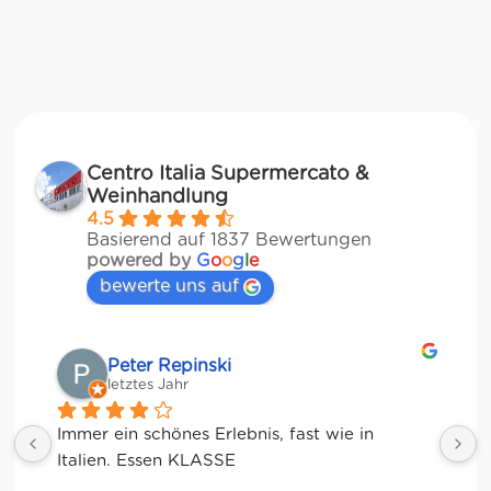
Centro Italia Supermercato &
Weinhandlung
4.5
Basierend auf 1837 Bewertungen
powered by
G
o
o
g
l
e
bewerte uns auf
Matze
letztes Jahr