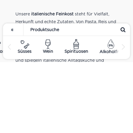
Unsere
italienische Feinkost
steht für Vielfalt,
Herkunft und echte Zutaten. Von Pasta, Reis und
Tomatensaucen über Olivenöl, Antipasti und
Pesto bis zu Balsamico und Spezialitäten aus
verschiedenen Regionen Italiens. Alle Produkte
ost
Süsses
Wein
Spirituosen
Alkoholfrei
sind Teil unseres realen Supermarkt-Sortiments
und spiegeln italienische Alltagsküche und
Tradition wider. Italienische Feinkost online
kaufen.
Catering