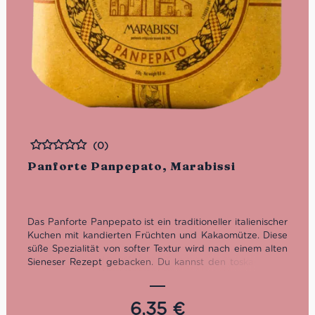
(0)
Bewertet
Panforte Panpepato, Marabissi
Das Panforte Panpepato ist ein traditioneller italienischer
Kuchen mit kandierten Früchten und Kakaomütze. Diese
süße Spezialität von softer Textur wird nach einem alten
Sieneser Rezept gebacken. Du kannst den toskanischen
Früchtekuchen als Nachspeise in Begleitung eines Vin
Santo oder zum Espresso genießen.
6,35
€