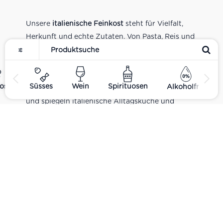
Unsere
italienische Feinkost
steht für Vielfalt,
Herkunft und echte Zutaten. Von Pasta, Reis und
Tomatensaucen über Olivenöl, Antipasti und
Pesto bis zu Balsamico und Spezialitäten aus
verschiedenen Regionen Italiens. Alle Produkte
ost
Süsses
Wein
Spirituosen
Alkoholfrei
sind Teil unseres realen Supermarkt-Sortiments
und spiegeln italienische Alltagsküche und
Tradition wider. Italienische Feinkost online
kaufen.
Catering