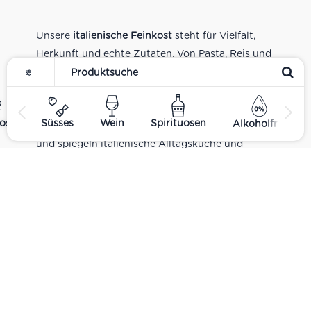
Unsere
italienische Feinkost
steht für Vielfalt,
Herkunft und echte Zutaten. Von Pasta, Reis und
Tomatensaucen über Olivenöl, Antipasti und
Pesto bis zu Balsamico und Spezialitäten aus
verschiedenen Regionen Italiens. Alle Produkte
ost
Süsses
Wein
Spirituosen
Alkoholfrei
sind Teil unseres realen Supermarkt-Sortiments
und spiegeln italienische Alltagsküche und
Tradition wider. Italienische Feinkost online
kaufen.
Catering