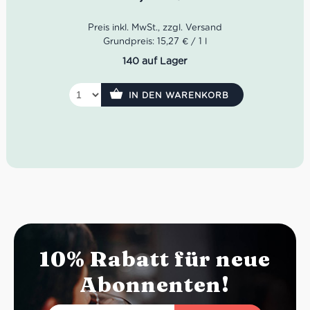
Unser Sant’Antonio Monte Garbi Valpolicella Ripasso ist
ein stolzer Rotwein aus Venetien. Im Glas zeigt er sich in
einem dichten Karminrot. Im Bouquet klingen fruchtige
Noten von Kirschen, Pflaume, Waldbeeren als auch
Grundpreis: 15,27 € / 1 l
Nuancen von Holz an. Im Geschmack wirkt der Monte
140 auf Lager
Garbi fruchtig, weich, würzig sowie von feinen Tanninen
und langem Finale angerundet.
IN DEN WARENKORB
Farbe: dichtes Karminrot
Geruch: Pflaume, Waldbeeren, Nuancen von Holz
Geschmack: fruchtig, weich, feine Tannine, langes
Finale
Idealer Versandkarton: 21 Flaschen
10% Rabatt für neue
Abonnenten!