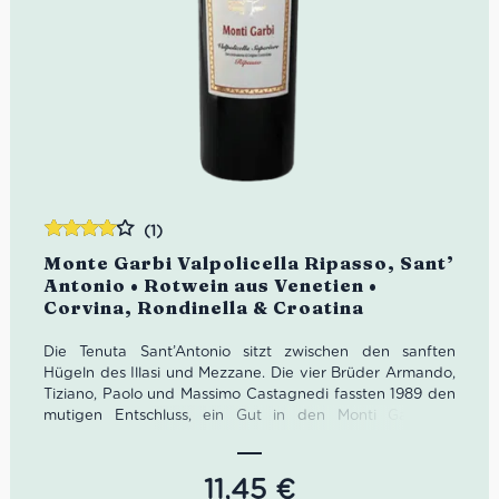
(1)
Bewertet
Monte Garbi Valpolicella Ripasso, Sant’
mit
4.00
Antonio • Rotwein aus Venetien •
von 5
Corvina, Rondinella & Croatina
Die Tenuta Sant’Antonio sitzt zwischen den sanften
Hügeln des Illasi und Mezzane. Die vier Brüder Armando,
Tiziano, Paolo und Massimo Castagnedi fassten 1989 den
mutigen Entschluss, ein Gut in den Monti Garbi zu
erwerben. Mit Weinen wie dem Monte Garbi Valpolicella
Ripasso ist Sant’Antonio heute ein voller Erfolg.
11,45
€