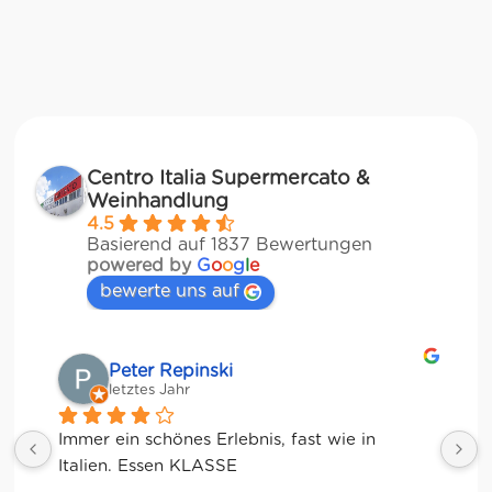
Centro Italia Supermercato &
Weinhandlung
4.5
Basierend auf 1837 Bewertungen
powered by
G
o
o
g
l
e
bewerte uns auf
Matze
letztes Jahr