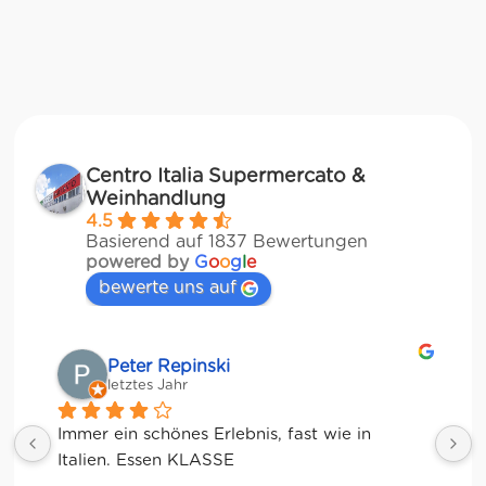
Centro Italia Supermercato &
Weinhandlung
4.5
Basierend auf 1837 Bewertungen
powered by
G
o
o
g
l
e
bewerte uns auf
r Repinski
Matze
es Jahr
letztes Jahr
schönes Erlebnis, fast wie in 
ssen KLASSE