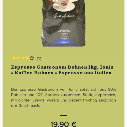
(1)
Bewertet
Espresso Gastronom Bohnen 1kg, Ionia
mit
4.00
• Kaffee Bohnen • Espresso aus Italien
von 5
Der Espresso Gastronom von Ionia setzt sich aus 90%
Robusta und 10% Arabica zusammen. Stark, körperreich,
mit dichter Crema, würzig und dezent fruchtig zeigt sich
der Geschmack.
Röstung:
Mittel
Geschmack:
Körperreich, dichte Crema, würzig
19,90
€