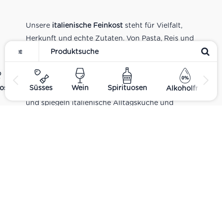
Unsere
italienische Feinkost
steht für Vielfalt,
Herkunft und echte Zutaten. Von Pasta, Reis und
Tomatensaucen über Olivenöl, Antipasti und
Pesto bis zu Balsamico und Spezialitäten aus
verschiedenen Regionen Italiens. Alle Produkte
ost
Süsses
Wein
Spirituosen
Alkoholfrei
sind Teil unseres realen Supermarkt-Sortiments
und spiegeln italienische Alltagsküche und
Tradition wider. Italienische Feinkost online
kaufen.
Catering