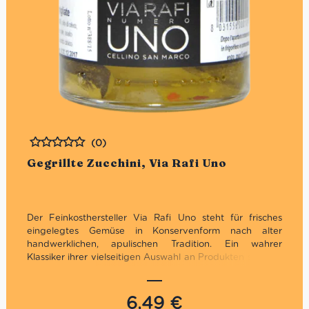
(0)
Bewertet
Gegrillte Zucchini, Via Rafi Uno
Der
Feinkosthersteller Via Rafi Uno steht für frisches
eingelegtes
Gemüse in Konservenform nach alter
handwerklichen, apulischen Tradition. Ein wahrer
Klassiker ihrer vielseitigen Auswahl an Produkten sind die
gegrillten Zucchini. Diese schmackhafte Delikatesse wird
in einer pikanten Zwiebel – Peperoni Marinade
konserviert. Dabei entsteht ihr unverwechselbarer
6,49
€