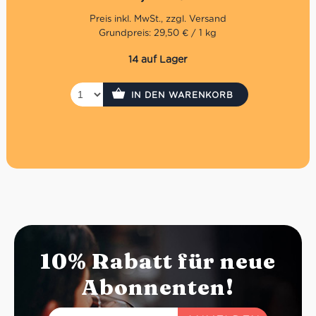
frischer und kräftiger Geschmack. Hinzu kommen noch
einfache Zutaten wie Natives Olivenöl Extra, Zwiebeln,
Salz, Essig, Chili und Zitronensäure, die den besonderen
Grundpreis: 29,50 € / 1 kg
Geschmack vervollständigen.
14 auf Lager
Geeignet für Vegetarier
Als Beilage zu Hauptgerichten
Ideal als Vorspeise
IN DEN WARENKORB
10% Rabatt für neue
Abonnenten!