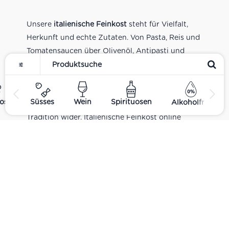
Unsere
italienische Feinkost
steht für Vielfalt,
Herkunft und echte Zutaten. Von Pasta, Reis und
Tomatensaucen über Olivenöl, Antipasti und
Pesto bis zu Balsamico und Spezialitäten aus
verschiedenen Regionen Italiens. Alle Produkte
sind Teil unseres realen Supermarkt-Sortiments
ost
Süsses
Wein
Spirituosen
Alkoholfrei
und spiegeln italienische Alltagsküche und
Tradition wider. Italienische Feinkost online
kaufen.
Catering