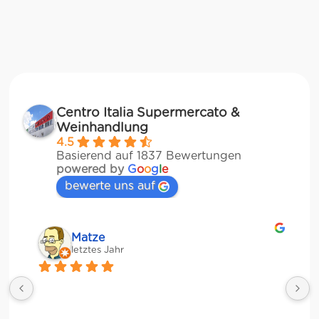
Centro Italia Supermercato &
Weinhandlung
4.5
Basierend auf 1837 Bewertungen
powered by
G
o
o
g
l
e
bewerte uns auf
Matze
letztes Jahr