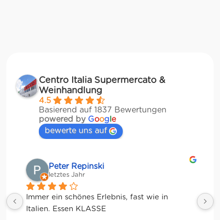
Centro Italia Supermercato &
Weinhandlung
4.5
Basierend auf 1837 Bewertungen
powered by
G
o
o
g
l
e
bewerte uns auf
Matze
letztes Jahr