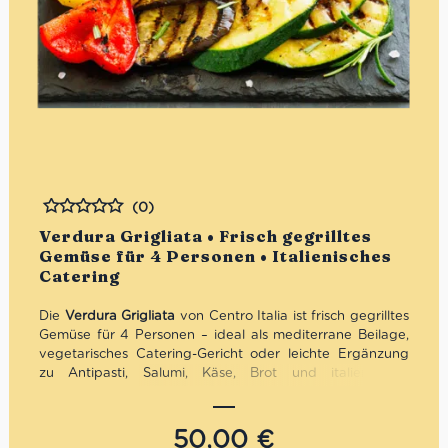
(0)
Bewertet
Verdura Grigliata • Frisch gegrilltes
Gemüse für 4 Personen • Italienisches
Catering
Die
Verdura Grigliata
von Centro Italia ist frisch gegrilltes
Gemüse für 4 Personen – ideal als mediterrane Beilage,
vegetarisches Catering-Gericht oder leichte Ergänzung
zu Antipasti, Salumi, Käse, Brot und italienischen
Hauptgerichten. Zucchini, Auberginen und bunte Paprika
werden gegrillt und mit nativem Olivenöl extra verfeinert.
Je nach Saison und Verfügbarkeit kann die
50,00
€