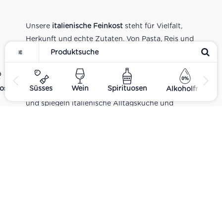
Unsere
italienische Feinkost
steht für Vielfalt,
Herkunft und echte Zutaten. Von Pasta, Reis und
Tomatensaucen über Olivenöl, Antipasti und
Pesto bis zu Balsamico und Spezialitäten aus
verschiedenen Regionen Italiens. Alle Produkte
ost
Süsses
Wein
Spirituosen
Alkoholfrei
sind Teil unseres realen Supermarkt-Sortiments
und spiegeln italienische Alltagsküche und
Tradition wider. Italienische Feinkost online
kaufen.
Catering