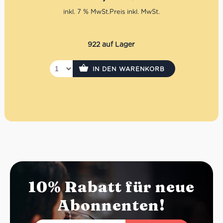
Zusammenstellung variieren und mit Frühlingszwiebeln
oder Artischocken ergänzt werden. Einfach online
inkl. 7 % MwSt.
bestellen, Abholfiliale, Tag und Uhrzeit auswählen und
frisch in der Salumeria abholen.
922 auf Lager
IN DEN WARENKORB
10% Rabatt für neue
Abonnenten!