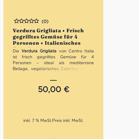
(0)
Bewertet
Verdura Grigliata • Frisch
gegrilltes Gemüse für 4
Personen • Italienisches
Catering
Die
Verdura Grigliata
von Centro Italia
ist frisch gegrilltes Gemüse für 4
Personen – ideal als mediterrane
Beilage, vegetarisches Catering-Gericht
oder leichte Ergänzung zu Antipasti,
Salumi, Käse, Brot und italienischen
Hauptgerichten. Zucchini, Auberginen
50,00
€
und bunte Paprika werden gegrillt und
mit nativem Olivenöl extra verfeinert. Je
nach Saison und Verfügbarkeit kann die
Zusammenstellung variieren und mit
Frühlingszwiebeln oder Artischocken
inkl. 7 % MwSt.
ergänzt werden. Einfach online
bestellen, Abholfiliale, Tag und Uhrzeit
auswählen und frisch in der Salumeria