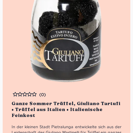
(0)
Bewertet
Ganze Sommer Trüffel, Giuliano Tartufi
• Trüffel aus Italien • Italienische
Feinkost
In der kleinen Stadt Pietralunga entwickelte sich aus der
Leidenschaft des Giuliano Martinelli für Trüffel ein ganzes