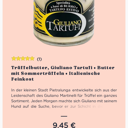
(1)
Bewertet
Trüffelbutter, Giuliano Tartufi • Butter
mit
5.00
von
mit Sommertrüffeln • Italienische
5
Feinkost
In der kleinen Stadt Pietralunga entwickelte sich aus der
Leidenschaft des Giuliano Martinelli für Trüffel ein ganzes
Sortiment. Jeden Morgen machte sich Giuliano mit seinem
Hund auf die Suche, bevor er zur Schicht in die Fabrik
musste. 1991 machte er sich schließlich selbstständig und
bekam auf Trüffel Messen die gebührende
Aufmerksamkeit. 2001 öffneten schließlich die Pforten
9,45
€