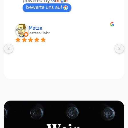
powered by
G
o
o
g
l
e
bewerte uns auf
Matze
letztes Jahr