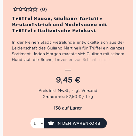
(0)
Bewertet
Trüffel Sauce, Giuliano Tartufi •
Brotaufstrich und Nudelsauce mit
Trüffel • Italienische Feinkost
In der kleinen Stadt Pietralunga entwickelte sich aus der
Leidenschaft des Giuliano Martinelli für Trüffel ein ganzes
Sortiment. Jeden Morgen machte sich Giuliano mit seinem
Hund auf die Suche, bevor er zur Schicht in die Fabrik
musste. 1991 machte er sich schließlich selbstständig und
bekam auf Trüffel Messen die gebührende
Aufmerksamkeit. 2001 öffneten schließlich die Pforten
9,45
€
der Giuliano Tartufi Srl.
Die Trüffel Sauce von Giuliano Tartufi ist eine herrliche
Grundpreis: 52,50 € / 1 kg
Mischung aus Champignons, schwarzen Oliven sowie
Sommer Trüffel. Geschmacklich komplimentieren die drei
138 auf Lager
sich wunderbar. Das Trüffel Aroma entfaltet sich nicht
herb, sondern elegant mit dezenten Noten von
Steinpilzen.
IN DEN WARENKORB