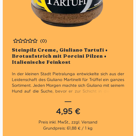
(0)
Bewertet
Steinpilz Creme, Giuliano Tartufi •
Brotaufstrich mit Porcini Pilzen •
Italienische Feinkost
In der kleinen Stadt Pietralunga entwickelte sich aus der
Leidenschaft des Giuliano Martinelli für Trüffel ein ganzes
Sortiment. Jeden Morgen machte sich Giuliano mit seinem
Hund auf die Suche, bevor er zur Schicht in die Fabrik
musste. 1991 machte er sich schließlich selbstständig und
bekam auf Trüffel Messen die gebührende
Aufmerksamkeit. 2001 öffneten schließlich die Pforten
4,95
€
der Giuliano Tartufi Srl.
Die Steinpilz Creme von
Giuliano Tartufi ist eine sehr
Grundpreis: 61,88 € / 1 kg
vielseitig einsetzbare Delikatesse. In Kombination mit