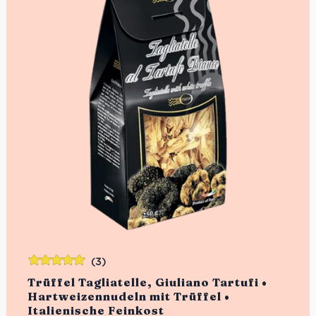
(3)
Bewertet
Trüffel Tagliatelle, Giuliano Tartufi •
mit
5.00
von
Hartweizennudeln mit Trüffel •
5
Italienische Feinkost