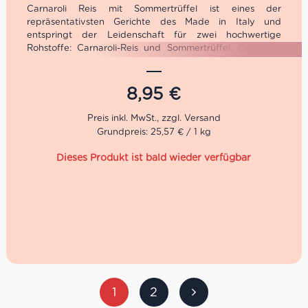
Carnaroli Reis mit Sommertrüffel ist eines der
repräsentativsten Gerichte des Made in Italy und
entspringt der Leidenschaft für zwei hochwertige
Rohstoffe: Carnaroli-Reis und Sommertrüffel. Carnaroli-
Reis mit der klassischen länglichen Form des Korns ist die
am häufigsten verwendete Sorte für die Herstellung von
Risottos und passt perfekt zum Sommertrüffel, um eines
8,95
€
der besten Risottos der italienischen kulinarischen
Tradition zuzubereiten. Wenn Du als echter Trüffel
Enthusiast nicht genug haben kannst, dann gilt natürlich
Grundpreis: 25,57 € / 1 kg
das Prinzip mehr ist mehr.
Dieses Produkt ist bald wieder verfügbar
In der kleinen Stadt Pietralunga entwickelte sich aus der
Leidenschaft des Giuliano Martinelli für Trüffel ein ganzes
Sortiment. Jeden Morgen machte sich Giuliano mit seinem
Hund auf die Suche, bevor er zur Schicht in die Fabrik
musste. 1991 machte er sich schließlich selbstständig und
bekam auf Trüffel Messen die gebührende
Aufmerksamkeit. 2001 öffneten schließlich die Pforten
der Giuliano Tartufi Srl.
1
2