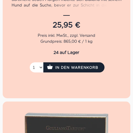
Hund auf die Suche, bevor er zur Schicht in die Fabrik
musste. 1991 machte er sich schließlich selbstständig und
bekam auf Trüffel Messen die gebührende
Aufmerksamkeit. 2001 öffneten schließlich die Pforten
25,95
€
der Giuliano Tartufi Srl.
Märztrüffel in Scheiben von Giuliano Tartufo sind sowohl
Grundpreis: 865,00 € / 1 kg
optisch als auch organoleptisch sehr angenehm und
eignen sich besonders zum endgültigen Garnieren von
24 auf Lager
Gerichten. Sie sind eine glaubwürdige Alternative zu
frischen Trüffeln.
IN DEN WARENKORB