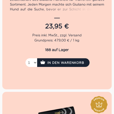
Sortiment. Jeden Morgen machte sich Giuliano mit seinem
Hund auf die Suche, bevor er zur Schicht in die Fabrik
musste. 1991 machte er sich schließlich selbstständig und
bekam auf Trüffel Messen die gebührende
Aufmerksamkeit. 2001 öffneten schließlich die Pforten
23,95
€
der Giuliano Tartufi Srl.
Die Sommer Trüffel von Giuliano Tartufi sind einfach nur
Grundpreis: 479,00 € / 1 kg
zauberhaft. Das unverwechselbare Aroma ist elegant
und offenbart Nuancen von Steinpilz.
188 auf Lager
Nettogewicht: 70 g
Abtropfgewicht: 50 g
IN DEN WARENKORB