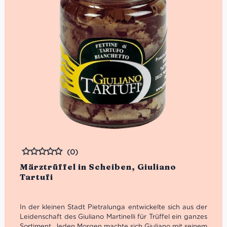
(0)
Bewertet
Märztrüffel in Scheiben, Giuliano
Tartufi
In der kleinen Stadt Pietralunga entwickelte sich aus der
Leidenschaft des Giuliano Martinelli für Trüffel ein ganzes
Sortiment. Jeden Morgen machte sich Giuliano mit seinem