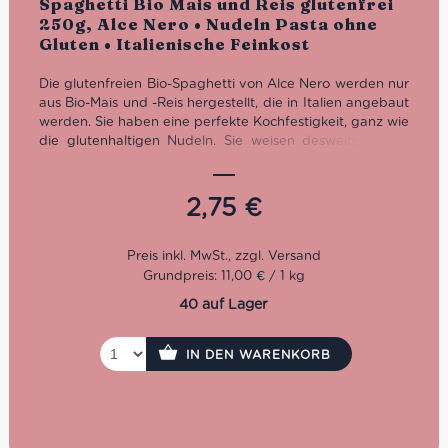
Spaghetti Bio Mais und Reis glutenfrei
mit
5.00
von
250g, Alce Nero • Nudeln Pasta ohne
5
Gluten • Italienische Feinkost
Die glutenfreien Bio-Spaghetti von Alce Nero werden nur
aus Bio-Mais und -Reis hergestellt, die in Italien angebaut
werden. Sie haben eine perfekte Kochfestigkeit, ganz wie
die glutenhaltigen Nudeln. Sie weisen desweiteren die
ursprüngliche Spaghetti Form und Länge auf sowie den
wohlriechenden Geschmack, ganz wie wir ihn kennen!
Ideal in Kombination mit Saucen auf Tomatenbasis. Wir
2,75
€
empfehlen sie auch für die klassischen italienischen
Nudelgerichte wie Spaghetti Bolognese, alla Carbonara
oder aglio e olio ohne Gluten.
Grundpreis: 11,00 € / 1 kg
40 auf Lager
IN DEN WARENKORB