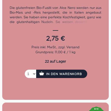
Die glutenfreien Bio-Fusilli von Alce Nero werden nur aus
Bio-Mais und -Reis hergestellt, die in Italien angebaut
werden. Sie haben eine perfekte Kochfestigkeit, ganz wie
die glutenhaltigen Nudeln. Sie weisen desweiteren die
ursprüngliche Fusilli Form (spiralförmig) auf sowie den
wohlriechenden Geschmack, ganz wie wir ihn kennen!
Ideal in Kombination mit Saucen auf Tomatenbasis.
2,75
€
Grundpreis: 11,00 € / 1 kg
22 auf Lager
IN DEN WARENKORB