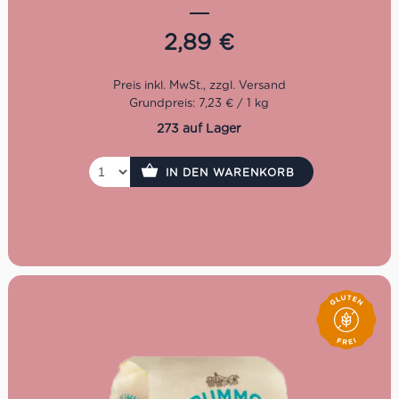
cremige Gemüsesaucen besonders gut auf. Bissfest,
vielseitig und ideal für warme Pastagerichte oder
2,89
€
Nudelsalat. Kochzeit: 11 Minuten. Inhalt: 400 g.
Grundpreis: 7,23 € / 1 kg
273 auf Lager
IN DEN WARENKORB