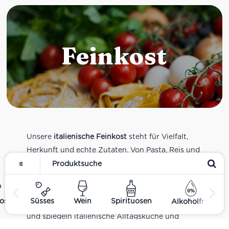
Feinkost
Unsere
italienische Feinkost
steht für Vielfalt,
Herkunft und echte Zutaten. Von Pasta, Reis und
Tomatensaucen über Olivenöl, Antipasti und
Pesto bis zu Balsamico und Spezialitäten aus
verschiedenen Regionen Italiens. Alle Produkte
ost
Süsses
Wein
Spirituosen
Alkoholfrei
sind Teil unseres realen Supermarkt-Sortiments
und spiegeln italienische Alltagsküche und