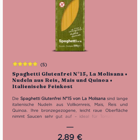
(5)
Bewertet
Spaghetti Glutenfrei N°15, La Molisana •
mit
5.00
von
Nudeln aus Reis, Mais und Quinoa •
5
Italienische Feinkost
Die
Spaghetti Glutenfrei N°15 von La Molisana
sind lange
italienische Nudeln aus Vollkornreis, Mais, Reis und
Quinoa. Ihre bronzegezogene, leicht raue Oberfläche
nimmt Saucen sehr gut auf – ideal für Tomatensugo,
Pesto, Aglio e Olio, Carbonara, Fisch, Meeresfrüchte und
mediterrane Gemüsegerichte. Glutenfrei und angenehm
bissfest. Kochzeit: 10 Minuten. Inhalt: 400 g.
2,89
€