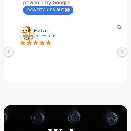
powered by
G
o
o
g
l
e
bewerte uns auf
Matze
letztes Jahr