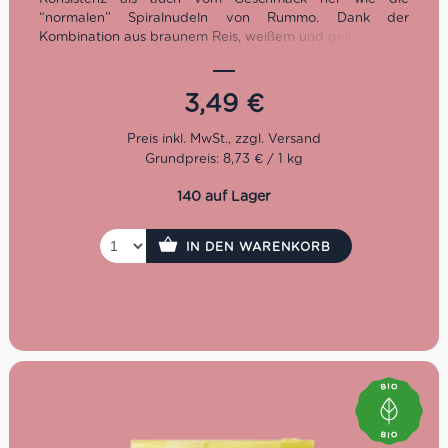
“normalen” Spiralnudeln von Rummo. Dank der
Kombination aus braunem Reis, weißem und gelbem Mais
können auch die Personen mit einer
Glutenunverträglichkeit in den Genuss des italienischen
Nudel-Klassikers kommen. Sie passen zu
einer Vielfalt an
3,49
€
verschiedenen Soßen und Beilagen.
Grundpreis: 8,73 € / 1 kg
Kochzeit: 11 Minuten
Packung: 400 g
140 auf Lager
IN DEN WARENKORB