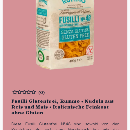
(0)
Bewertet
Fusilli Glutenfrei, Rummo • Nudeln aus
Reis und Mais • Italienische Feinkost
ohne Gluten
Diese Fusilli Glutenfrei N°48 sind sowohl von der
Konsistenz als auch vom Geschmack her wie die