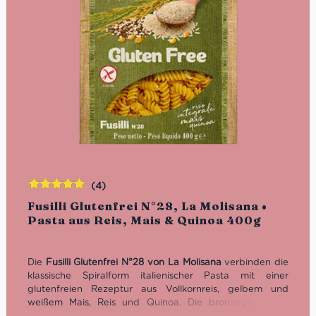
(4)
Bewertet
Fusilli Glutenfrei N°28, La Molisana •
mit
5.00
von
Pasta aus Reis, Mais & Quinoa 400g
5
Die
Fusilli Glutenfrei N°28 von La Molisana
verbinden die
klassische Spiralform italienischer Pasta mit einer
glutenfreien Rezeptur aus Vollkornreis, gelbem und
weißem Mais, Reis und Quinoa. Die bronzegezogene,
leicht raue Oberfläche nimmt Pesto, Tomatensugo und