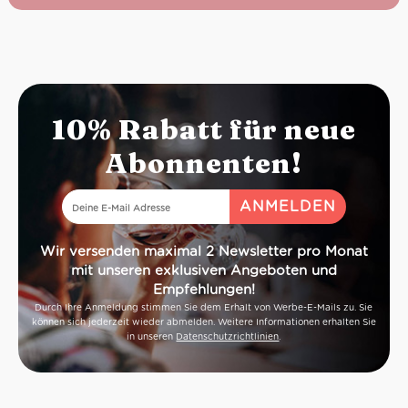
10% Rabatt für neue
Abonnenten!
Wir versenden maximal 2 Newsletter pro Monat
mit unseren exklusiven Angeboten und
Empfehlungen!
Durch Ihre Anmeldung stimmen Sie dem Erhalt von Werbe-E-Mails zu. Sie
können sich jederzeit wieder abmelden. Weitere Informationen erhalten Sie
in unseren
Datenschutzrichtlinien
.