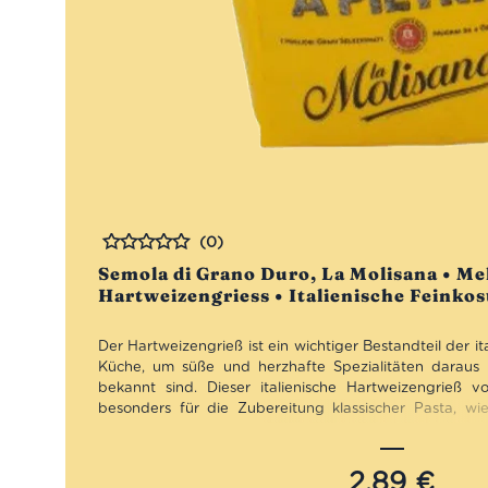
(0)
Bewertet
Semola di Grano Duro, La Molisana • Me
Hartweizengriess • Italienische Feinkos
Der Hartweizengrieß ist ein wichtiger Bestandteil der i
Küche, um süße und herzhafte Spezialitäten daraus z
bekannt sind. Dieser italienische Hartweizengrieß v
besonders für die Zubereitung klassischer Pasta, wie T
Gnocci di Patate, Pizza sowie Mürbeteiggebäck. Das 
ist, dass der Grieß aus Hartweizen etwas feiner gemahle
deutschen Hartweizengrieß her kennen.
Nutzt Du also 
2,89
€