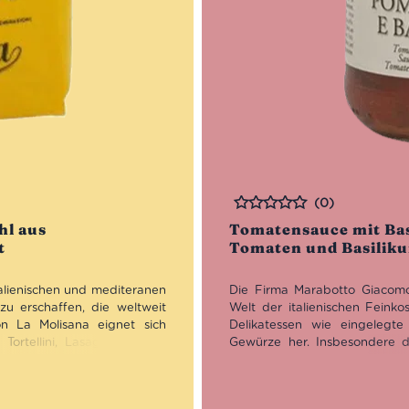
(0)
Bewertet
hl aus
Tomatensauce mit Bas
t
Tomaten und Basilikum
talienischen und mediteranen
Die Firma Marabotto Giacomo &
u erschaffen, die weltweit
Welt der italienischen Feinkos
on La Molisana eignet sich
Delikatessen wie eingelegte 
ortellini, Lasagne, Ravioli,
Gewürze her. Insbesondere di
Geheimnis dieses Produktes
Beliebtheit.
n ist, als wie wir es von dem
die Semola für Deine Pasta,
Nun in dritter Generation g