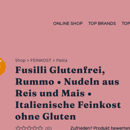
ONLINE SHOP
TOP BRANDS
TOP
Shop
>
FEINKOST
>
Pasta
Fusilli Glutenfrei,
Rummo • Nudeln aus
Reis und Mais •
Italienische Feinkost
ohne Gluten
(0)