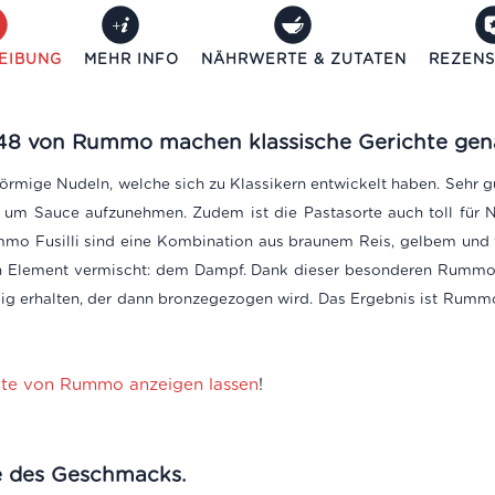
EIBUNG
MEHR INFO
NÄHRWERTE & ZUTATEN
REZENS
N°48 von Rummo machen klassische Gerichte gen
alförmige Nudeln, welche sich zu Klassikern entwickelt haben. Sehr g
 um Sauce aufzunehmen. Zudem ist die Pastasorte auch toll für Nu
mo Fusilli sind eine
Kombination aus braunem Reis, gelbem und 
en Element vermischt: dem Dampf.
Dank dieser besonderen Rummo
g erhalten, der dann
bronzegezogen wird. Das Ergebnis ist Rummo Fu
ukte von Rummo anzeigen lassen
!
e des Geschmacks.