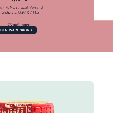
dergrund. Denn nur mit dem Auge für erstklassige
uch über eine so lange Zeitspanne erfüllt werden.
to ganz bewusst den Schwerpunkt auf die Tradition
rundpreis: 13,97 € / 1 kg
ont und Ligurien.
75 auf Lager
N DEN WARENKORB