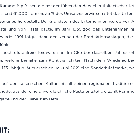
Rummo S.p.A. heute einer der führenden Hersteller italienischer T
t rund 61.000 Tonnen. 35 % des Umsatzes erwirtschaftet das Unter
ngries hergestellt. Der Grundstein des Unternehmen wurde von 
stellung von Pasta baute. Im Jahr 1935 zog das Unternehmen na
wurde. 1991 folgte dann der Neubau der Produktionsanlagen, die 
ühle.
 auch glutenfreie Teigwaren an. Im Oktober desselben Jahres e
n, welche beinahe zum Konkurs führten. Nach dem Wiederaufbau
m 175-Jahrjubiläum erschien im Juni 2021 eine Sonderbriefmarke, 
uf der italienischen Kultur mit all seinen regionalen Traditione
hode, aus der eine unvergleichliche Pasta entsteht, erzählt Rummo
gabe und der Liebe zum Detail.
IT: