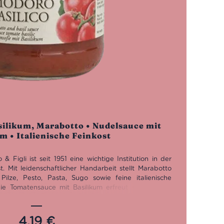
ilikum, Marabotto • Nudelsauce mit
 • Italienische Feinkost
 Figli ist seit 1951 eine wichtige Institution in der
t. Mit leidenschaftlicher Handarbeit stellt Marabotto
Pilze, Pesto, Pasta, Sugo sowie feine italienische
e Tomatensauce mit Basilikum erfreut sich größter
eführt, steht der Auswahl von hochwertigen sowie
4,19
€