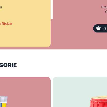
natürlichen Zutaten im Vor
Qualität kann der hohe Anspr
e Geschichte einer Familie in
Dafür setzt man bei Marabot
G
igartige und exquisite
der regionalen Küche von Piem
inem Jahrhundert gegründet
ns. Heutzutage produziert La
erfügbar
 pro Tag. Die Qualität der
I
e Firma das höchste Gebot.
 und Desserts
ung
 Co werden zäher und
l erhält man einen noch
ATEGORIE
onen, reine Bergluft,