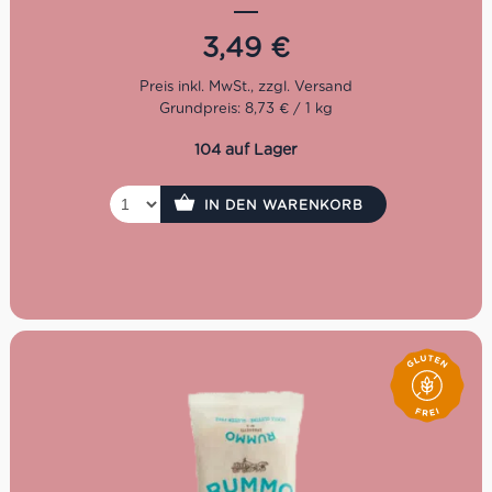
Pasta-Liebhaber, die auf Gluten verzichten müssen oder
wollen.
3,49
€
Kochzeit: 12 Minuten
Grundpreis: 8,73 € / 1 kg
Packung: 400 g
104 auf Lager
IN DEN WARENKORB