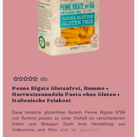
(0)
Bewertet
Penne Rigate Glutenfrei, Rummo •
Hartweizennudeln Pasta ohne Gluten •
Italienische Feinkost
Diese beliebte glutenfreie Nudeln Penne Rigate
N°66
von Rummo passen zu einer Vielfalt an verschiedenen
Soßen und Beilagen. Dank ihrer Herstellung aus
Vollkornreis und Mais
sind sie appetitlich gelb
. Wir
empfehlen sie als geschmackliche Alternative für alle