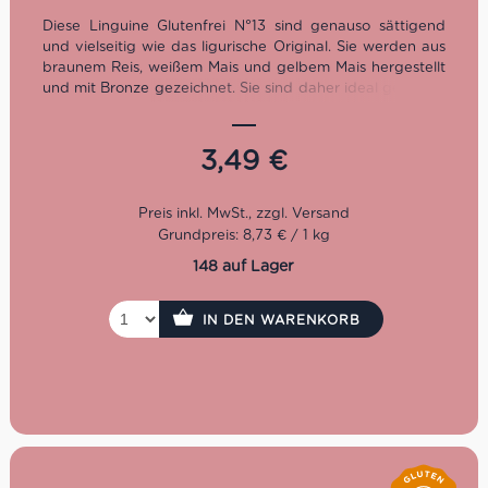
Diese Linguine Glutenfrei N°13 sind genauso sättigend
und vielseitig wie das ligurische Original. Sie werden aus
braunem Reis, weißem Mais und gelbem Mais hergestellt
und mit Bronze gezeichnet. Sie sind daher ideal geeignet
für alle, die eine Glutenunverträglichkeit haben oder
einfach glutenfrei genießen wollen. Wir empfehlen die
Linguine mit Pesto oder anderen Sugos zu servieren.
3,49
€
Kochzeit: 11 Minuten
Packung: 400 g
Grundpreis: 8,73 € / 1 kg
148 auf Lager
IN DEN WARENKORB