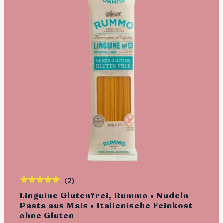
(2)
Bewertet
Linguine Glutenfrei, Rummo • Nudeln
mit
5.00
von
Pasta aus Mais • Italienische Feinkost
5
ohne Gluten