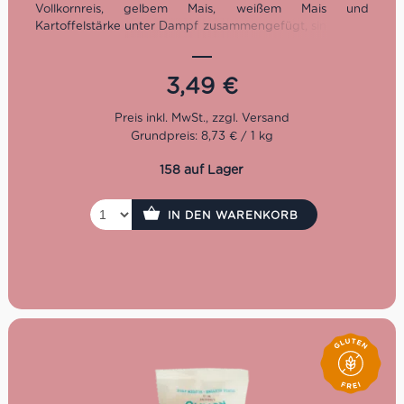
Vollkornreis, gelbem Mais, weißem Mais und
Kartoffelstärke unter Dampf zusammengefügt, sind diese
Spaghetti sowohl von der Konsistenz als auch vom
Geschmack her wie die “normalen” Spaghetti von
Rummo. Sie eignen sich daher ideal für die Zubereitung
3,49
€
der klassischen Spaghetti-Gerichte, wie Spaghetti
Bolognese, Carbonara oder Aglio e Olio mit Knoblauch
und Olivenöl.
Grundpreis: 8,73 € / 1 kg
Kochzeit: 10 Minuten
158 auf Lager
Packung: 400g
IN DEN WARENKORB