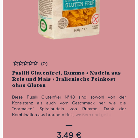
(0)
Bewertet
Fusilli Glutenfrei, Rummo • Nudeln aus
Reis und Mais • Italienische Feinkost
ohne Gluten
Diese Fusilli Glutenfrei N°48 sind sowohl von der
Konsistenz als auch vom Geschmack her wie die
“normalen” Spiralnudeln von Rummo. Dank der
Kombination aus braunem Reis, weißem und gelbem Mais
können auch die Personen mit einer
Glutenunverträglichkeit in den Genuss des italienischen
Nudel-Klassikers kommen. Sie passen zu
einer Vielfalt an
3,49
€