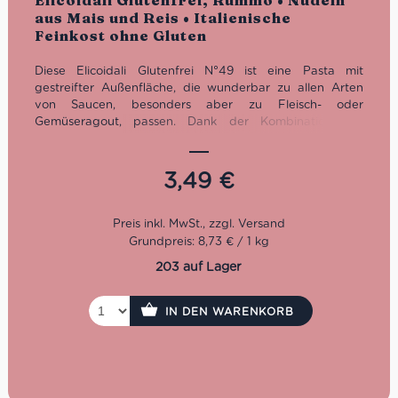
Elicoidali Glutenfrei, Rummo • Nudeln
mit
5.00
von
aus Mais und Reis • Italienische
5
Feinkost ohne Gluten
Diese Elicoidali Glutenfrei N°49 ist eine Pasta mit
gestreifter Außenfläche, die wunderbar zu allen Arten
von Saucen, besonders aber zu Fleisch- oder
Gemüseragout, passen. Dank der Kombination aus
braunem Reis und Mais, können auch die Personen mit
einer Glutenunverträglichkeit in den Genuss des
italienischen Nudel-Klassikers kommen.
3,49
€
Kochzeit: 11 Minuten
Packung: 400 g
Grundpreis: 8,73 € / 1 kg
203 auf Lager
IN DEN WARENKORB