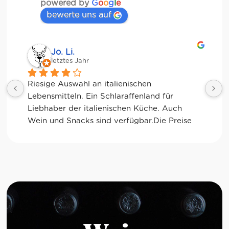
powered by
G
o
o
g
l
e
bewerte uns auf
Jessica Chu
letztes Jahr
italienischen 
Tolle Auswahl! Die Frischet
Schlaraffenland für 
Kaffee sind ebenfalls sensati
enischen Küche. Auch 
glutenfreie Optionen.
d verfügbar.Die Preise 
haus "sportlich".