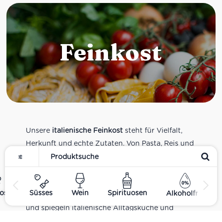
Feinkost
Unsere
italienische Feinkost
steht für Vielfalt,
Herkunft und echte Zutaten. Von Pasta, Reis und
Tomatensaucen über Olivenöl, Antipasti und
Pesto bis zu Balsamico und Spezialitäten aus
verschiedenen Regionen Italiens. Alle Produkte
ost
Süsses
Wein
Spirituosen
Alkoholfrei
sind Teil unseres realen Supermarkt-Sortiments
und spiegeln italienische Alltagsküche und
Tradition wider. Italienische Feinkost online