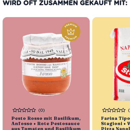
WIRD OFT ZUSAMMEN GEKAUFT MIT:
(0)
Bewertet
Bewertet
Pesto Rosso mit Basilikum,
Farina Tipo
Anfosso • Rote Pestosauce
Stagioni •
aus Tomaten und Basilikum
Pizza Napo