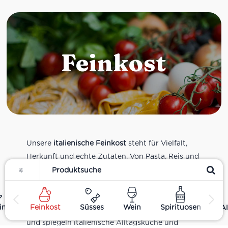
Feinkost
Unsere
italienische Feinkost
steht für Vielfalt,
Herkunft und echte Zutaten. Von Pasta, Reis und
Filter
Tomatensaucen über Olivenöl, Antipasti und
Pesto bis zu Balsamico und Spezialitäten aus
verschiedenen Regionen Italiens. Alle Produkte
ing
Feinkost
Süsses
Wein
Spirituosen
Al
sind Teil unseres realen Supermarkt-Sortiments
und spiegeln italienische Alltagsküche und