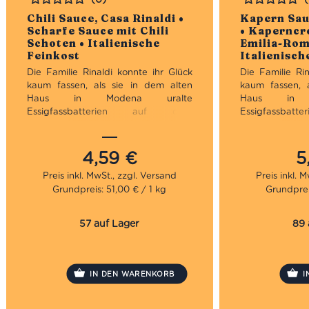
Bewertet
Bewertet
Chili Sauce, Casa Rinaldi •
Kapern Sau
Scharfe Sauce mit Chili
• Kaperncr
Schoten • Italienische
Emilia-Rom
Feinkost
Italienisch
Die Familie Rinaldi konnte ihr Glück
Die Familie Rin
kaum fassen, als sie in dem alten
kaum fassen, 
Haus in Modena uralte
Haus in 
Essigfassbatterien auf dem
Essigfassb
Dachboden fand. So begann 1979
Dachboden fa
die Geschichte der Casa Rinaldi erst
die Geschichte 
als typische Acetaia, wie es in
als typische
4,59
€
5
Modena üblich ist. Später entwickelte
Modena üblich i
sich daraus einer der wichtigsten
sich daraus e
Grundpreis: 51,00 € / 1 kg
Grundprei
Feinkost Hersteller Italiens. Neben
Feinkost Herst
Leckereien wie diese Chili Sauce hält
Leckereien wi
das sehr große Sortiment alles bereit,
hält das sehr 
57 auf Lager
89 
was sich das Feinkost-Enthusiasten-
bereit, was 
Herz wünschen könnte.
Enthusiasten-H
IN DEN WARENKORB
I