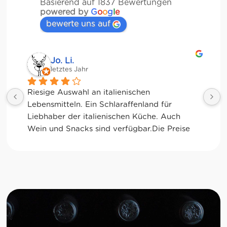
Basierend auf 1837 Bewertungen
powered by
G
o
o
g
l
e
bewerte uns auf
Jessica Chu
letztes Jahr
Tolle Auswahl! Die Frischetheke und der 
Kaffee sind ebenfalls sensationell. Viele 
glutenfreie Optionen.