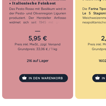
• Italienische Feinkost
Das Pesto Rosso mit Basilikum wird in
Die
Farina Tip
der Pesto- und Olivenregion Ligurien
Le 5 Stagioni
produziert. Der Hersteller Anfosso
Weichwe
widmet sich seit 1945 mit großer
neapolitanisc
Leidenschaft dem Olivenöl und
Teigreifung. A
anderen italienischen Feinkost
widerstands
Produkten, wie dieses Pesto und
Pizzamehl unter
5,95
€
2
verschiedenste Antipasti. Die
Glutenstruktur,
Zutaten baut Anfosso noch selbst an.
elastische Teig
Grundpreis: 33,06 € / 1 kg
Grundprei
Mit behutsamen, ursprünglichen
mit luftigem Ra
Methoden, viel Geduld und
und indirekt
Erfahrung kommt nun mal die beste
Ruhezeiten un
216 auf Lager
1602
Qualität. Darum jetzt unbedingt
zu Hause.
dieses zauberhafte Pesto Rosso mit
Basilikum probieren.
IN DEN WARENKORB
I