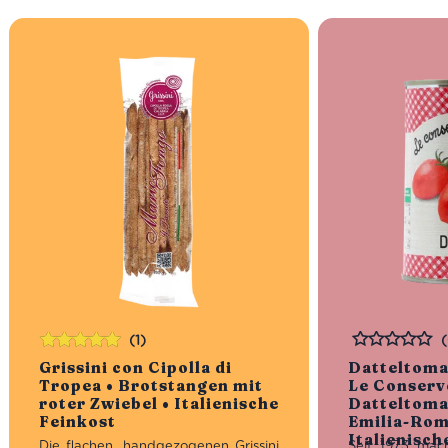
(1)
Bewertet
Bewertet
Grissini con Cipolla di
Datteltoma
mit
5.00
von
Tropea • Brotstangen mit
Le Conserve
5
roter Zwiebel • Italienische
Datteltoma
Feinkost
Emilia-Rom
Italienisch
Die flachen, handgezogenen Grissini
Seit 1973 mac