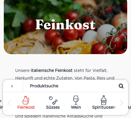
Feinkost
Unsere
italienische Feinkost
steht für Vielfalt,
Herkunft und echte Zutaten. Von Pasta, Reis und
Filter
Tomatensaucen über Olivenöl, Antipasti und
Pesto bis zu Balsamico und Spezialitäten aus
verschiedenen Regionen Italiens. Alle Produkte
ing
Feinkost
Süsses
Wein
Spirituosen
Al
sind Teil unseres realen Supermarkt-Sortiments
und spiegeln italienische Alltagsküche und
Tradition wider. Italienische Feinkost online