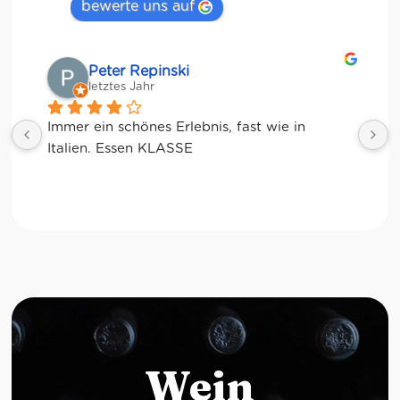
bewerte uns auf
Matze
letztes Jahr
Wein