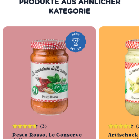
PRODUKTE AUS DER GLEICHEN
KATEGORIE
(3)
(
Bewertet
Bewertet
Pesto Rosso, Le Conserve
Artischock
mit
4.67
mit
4.50