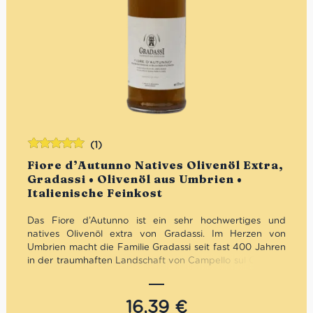
(1)
Bewertet
Fiore d’Autunno Natives Olivenöl Extra,
mit
5.00
von
Gradassi • Olivenöl aus Umbrien •
5
Italienische Feinkost
Das Fiore d’Autunno ist ein sehr hochwertiges und
natives Olivenöl extra von Gradassi. Im Herzen von
Umbrien macht die Familie Gradassi seit fast 400 Jahren
in der traumhaften Landschaft von
Campello sul Clitunno
Olivenöl nach alter Tradition.
Fiore d’Autunno
bedeutet
Herbstblume
und steht für den frischen und kräuterigen
Charakter. Das Olivenöl wird aus den Sorten Moraiolo,
16,39
€