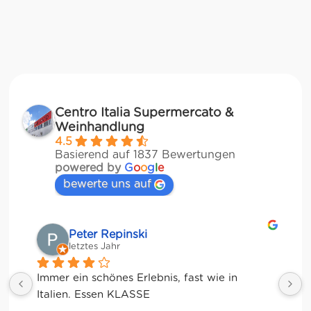
Centro Italia Supermercato &
Weinhandlung
4.5
Basierend auf 1837 Bewertungen
powered by
G
o
o
g
l
e
bewerte uns auf
Matze
letztes Jahr