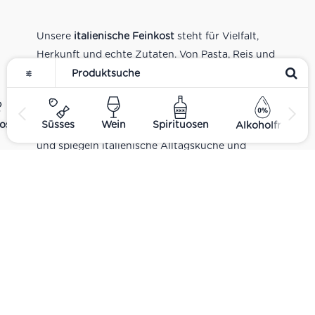
Unsere
italienische Feinkost
steht für Vielfalt,
Herkunft und echte Zutaten. Von Pasta, Reis und
Tomatensaucen über Olivenöl, Antipasti und
Pesto bis zu Balsamico und Spezialitäten aus
verschiedenen Regionen Italiens. Alle Produkte
ost
Süsses
Wein
Spirituosen
Alkoholfrei
sind Teil unseres realen Supermarkt-Sortiments
und spiegeln italienische Alltagsküche und
Tradition wider. Italienische Feinkost online
kaufen.
Catering