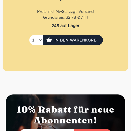
Frantoio und Leccino im unreifen Zustand extrahiert.
Somit hat das Gradassi Olivenöl einen hohen Gehalt an
Polyphenole, die ein Olivenöl erst richtig hochwertig
machen.
Grundpreis: 32,78 € / 1 l
246 auf Lager
Mengenrabatt: erhalte beim Kauf von 3 nativen
Olivenölen Extra 12% Rabatt pro Artikel
IN DEN WARENKORB
10% Rabatt für neue
Abonnenten!