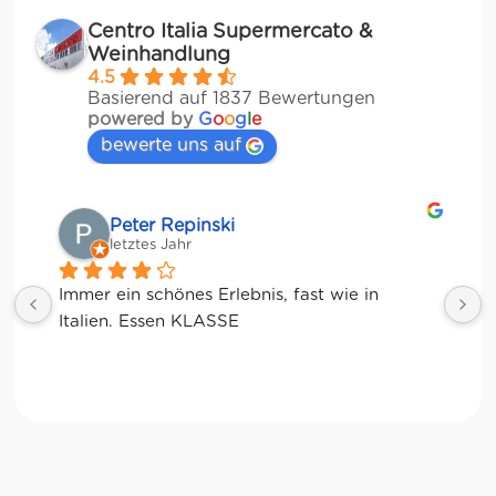
Centro Italia Supermercato &
Weinhandlung
4.5
Basierend auf 1837 Bewertungen
powered by
G
o
o
g
l
e
bewerte uns auf
Matze
letztes Jahr