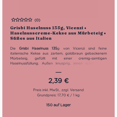
(0)
Bewertet
Grisbi Haselnuss 135g, Vicenzi •
Haselnusscreme-Kekse aus Mürbeteig •
Süßes aus Italien
Die
Grisbi Haselnuss 135
g von Vicenzi sind feine
italienische Kekse aus zartem, goldbraun gebackenem
Mürbeteig, gefüllt mit einer cremig-samtigen
Haselnussfüllung. Außen knusprig, innen schmilzt die
aromatische Creme auf der Zunge – ein Genussmoment
für alle Haselnussliebhaber. Perfekt zu Kaffee, Espresso
oder Tee, als eleganter Snack zwischendurch oder als
2,39
€
kleines Dessert für Gäste. Mit ihrer hochwertigen
Rezeptur bringen sie authentische italienische Backkunst
direkt zu Dir nach Hause.
Grundpreis: 17,70 € / 1 kg
150 auf Lager