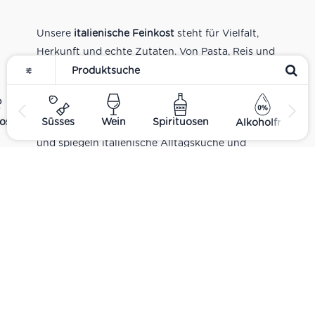
Unsere
italienische Feinkost
steht für Vielfalt,
Herkunft und echte Zutaten. Von Pasta, Reis und
Tomatensaucen über Olivenöl, Antipasti und
Pesto bis zu Balsamico und Spezialitäten aus
verschiedenen Regionen Italiens. Alle Produkte
ost
Süsses
Wein
Spirituosen
Alkoholfrei
sind Teil unseres realen Supermarkt-Sortiments
und spiegeln italienische Alltagsküche und
Tradition wider. Italienische Feinkost online
kaufen.
Catering