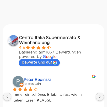
Centro Italia Supermercato &
Weinhandlung
4.5
Basierend auf 1837 Bewertungen
powered by
G
o
o
g
l
e
bewerte uns auf
Matze
letztes Jahr