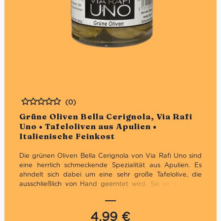
(0)
Bewertet
Grüne Oliven Bella Cerignola, Via Rafi
Uno • Tafeloliven aus Apulien •
Italienische Feinkost
Die grünen Oliven Bella Cerignola von Via Rafi Uno sind
eine herrlich schmeckende Spezialität aus Apulien. Es
ahndelt sich dabei um eine sehr große Tafelolive, die
ausschließlich von Hand geerntet wird. Sie ist knusprig,
frisch und ideal zur Anreicherung von Aperitifs.
Via Rafi Numero Uno hat die Verarbeitung alter Rezepte
4,99
€