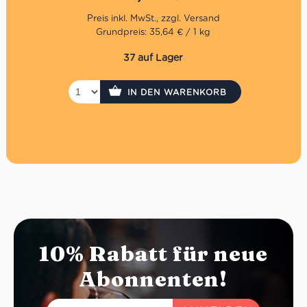
bewahrt und sie an die höchsten Qualitätsstandards
angepasst, um ein authentisches und traditionelles
Produkt zu bieten. Zusammen mit Sohn Nicola macht
Grundpreis: 35,64 € / 1 kg
Mario de Giorgi aus frisch geerntetem Gemüse diese
einzigartigen Antipasti. Das besondere an ihnen ist die
37 auf Lager
Frische der Produkte, da max. 48 Stunden vergehen bis
zur vollständigen Verarbeitung. Das Gemüse wird in
nativem Olivenöl eingelegt, ohne Zusatz von jeglichen
IN DEN WARENKORB
Zusatzstoffen. Die Produkte von Via Rafi Uno sind
regional und in mühsamer Handarbeit hergestellt – und
das kann man schmecken!
Nettogewicht: 250g
Abtropfgewicht: 140g
10% Rabatt für neue
Abonnenten!