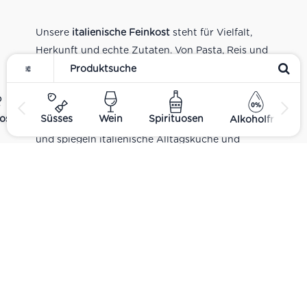
Unsere
italienische Feinkost
steht für Vielfalt,
Herkunft und echte Zutaten. Von Pasta, Reis und
Tomatensaucen über Olivenöl, Antipasti und
Pesto bis zu Balsamico und Spezialitäten aus
verschiedenen Regionen Italiens. Alle Produkte
ost
Süsses
Wein
Spirituosen
Alkoholfrei
sind Teil unseres realen Supermarkt-Sortiments
und spiegeln italienische Alltagsküche und
Tradition wider. Italienische Feinkost online
kaufen.
Catering