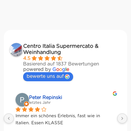
Centro Italia Supermercato &
Weinhandlung
4.5
Basierend auf 1837 Bewertungen
powered by
G
o
o
g
l
e
bewerte uns auf
Matze
letztes Jahr