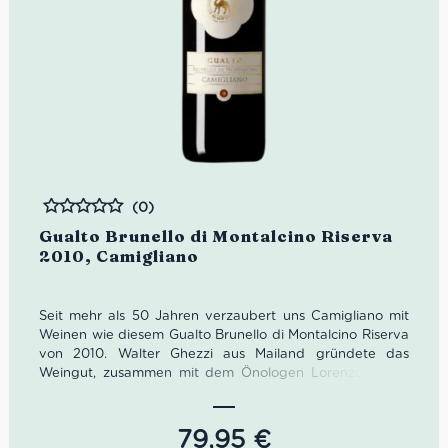
(0)
Bewertet
Gualto Brunello di Montalcino Riserva
2010, Camigliano
Seit mehr als 50 Jahren verzaubert uns Camigliano mit
Weinen wie diesem Gualto Brunello di Montalcino Riserva
von 2010. Walter Ghezzi aus Mailand gründete das
Weingut, zusammen mit dem Önologen Lorenzo Landi,
dem neuen Keller als auch etwa 90 Hektar Rebfläche
wurde sein Traum Wirklichkeit. Nachdem Walter Ghezzi
seinem Sohn Gualtiero und dessen Ehefrau Laura das
79,95
€