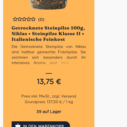
(0)
Bewertet
Getrocknete Steinpilze 100g,
Niklas • Steinpilze Klasse II •
Italienische Feinkost
Die Getrocknete Steinpilze von Niklas
sind haltbar gemachte Frischpilze. Sie
zeichnen sich besonders durch ihr
intensives Aroma und ihrer langen
Haltbarkeit aus. Demnach ist der
Geschmack und Geruch bei den
Trockenpilzen viel intensiver als bei
13,75
€
Frischpilzen. Mit den Steinpilzen kannst
du viele leckere Rezepte kreiren.
Der Betrieb Niklas ist einer der
Grundpreis: 137,50 € / 1 kg
bedeutendsten Anbieter für Frisch-,
Trocken- und Tiefkühlpilze. Das 1950
39 auf Lager
gegründete und nun in der dritten
Generation von Uwe Niklas geführte
IN DEN WARENKORB