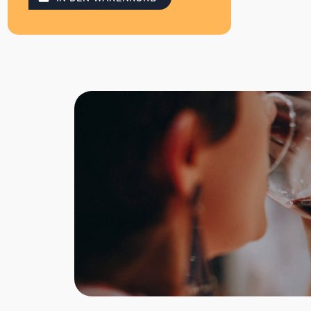
Unternehmen hat seinen Sitz im
idyllischen vorderbayerischen Wald.
Dort nutzt es die besten
Vorraussetzungen, um schmackhafte
Pilze in jedglicher Art und Erscheinung
zu züchten. Niklas legt besonderen Wert
auf Qualität und Innovationen. Daher
werden die Produkte und
Wareneingangskontrollen von den
Mitarbeitern mehrmals überprüft und
weiterentwickelt. Seit 2006 ist
Niklas auch IFS Food zertifiziert.