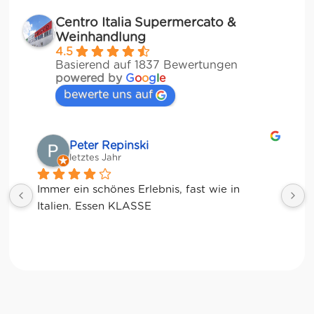
Centro Italia Supermercato &
Weinhandlung
4.5
Basierend auf 1837 Bewertungen
powered by
G
o
o
g
l
e
bewerte uns auf
Matze
letztes Jahr