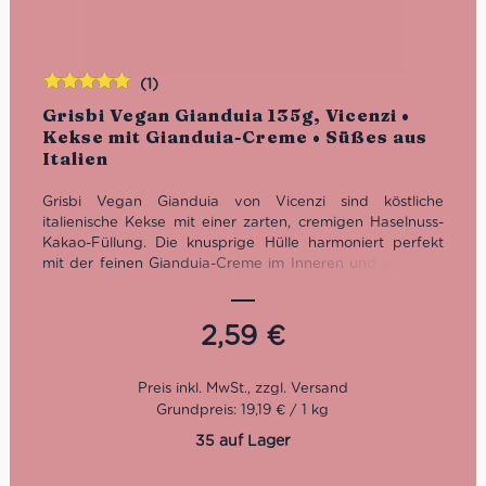
(1)
Bewertet
Grisbi Vegan Gianduia 135g, Vicenzi •
mit
5.00
von
Kekse mit Gianduia-Creme • Süßes aus
5
Italien
Grisbi Vegan Gianduia von Vicenzi sind köstliche
italienische Kekse mit einer zarten, cremigen Haselnuss-
Kakao-Füllung. Die knusprige Hülle harmoniert perfekt
mit der feinen Gianduia-Creme im Inneren und sorgt für
ein unvergleichliches Geschmackserlebnis. Ganz ohne
tierische Zutaten hergestellt, verbinden diese veganen
Kekse traditionelle italienische Backkunst mit modernem
2,59
€
Genuss. Ideal als süße Begleitung zum Kaffee, als kleine
Nascherei zwischendurch oder als feines Dessert für
bewusste Genießer.
Grundpreis: 19,19 € / 1 kg
35 auf Lager