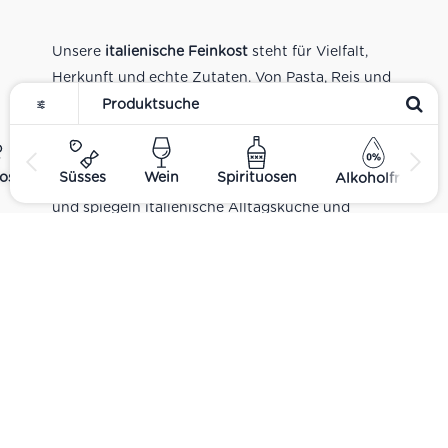
Unsere
italienische Feinkost
steht für Vielfalt,
Herkunft und echte Zutaten. Von Pasta, Reis und
Tomatensaucen über Olivenöl, Antipasti und
Pesto bis zu Balsamico und Spezialitäten aus
verschiedenen Regionen Italiens. Alle Produkte
ost
Süsses
Wein
Spirituosen
Alkoholfrei
sind Teil unseres realen Supermarkt-Sortiments
und spiegeln italienische Alltagsküche und
Tradition wider. Italienische Feinkost online
kaufen.
Catering