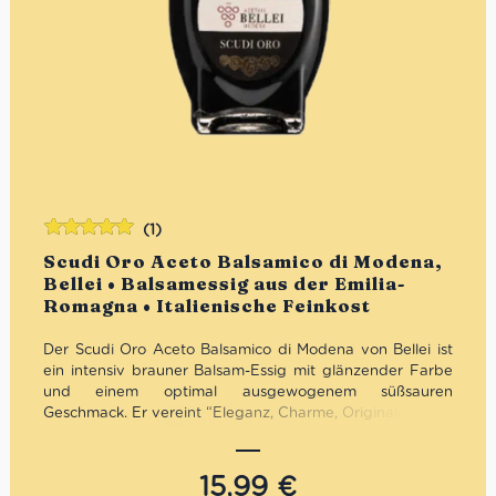
(1)
Bewertet
Scudi Oro Aceto Balsamico di Modena,
mit
5.00
von
Bellei • Balsamessig aus der Emilia-
5
Romagna • Italienische Feinkost
Der Scudi Oro Aceto Balsamico di Modena von Bellei ist
ein intensiv brauner Balsam-Essig mit glänzender Farbe
und einem optimal ausgewogenem süßsauren
Geschmack. Er vereint “Eleganz, Charme, Originalität und
Delikatesse” in einem. Das von Hand auf der Flasche
angeordnete Taschentuch zeigt die alte Landkarte der
Provinz Modena. Um die Brillanz von diesem Balsamico
15,99
€