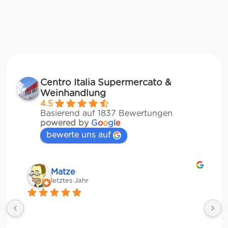
Centro Italia Supermercato &
Weinhandlung
4.5
Basierend auf 1837 Bewertungen
powered by
G
o
o
g
l
e
bewerte uns auf
Matze
letztes Jahr