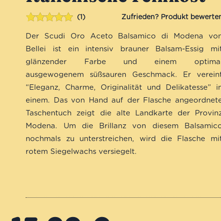
1
Bewertet mit
1
Der Scudi Oro Aceto Balsamico di Modena vo
5.00
von 5,
basierend
Bellei ist ein intensiv brauner Balsam-Essig mi
auf
glänzender Farbe und einem optima
Kundenbewertung
ausgewogenem süßsauren Geschmack. Er verein
“Eleganz, Charme, Originalität und Delikatesse” i
einem. Das von Hand auf der Flasche angeordnet
Taschentuch zeigt die alte Landkarte der Provin
Modena. Um die Brillanz von diesem Balsamic
nochmals zu unterstreichen, wird die Flasche mi
rotem Siegelwachs versiegelt.