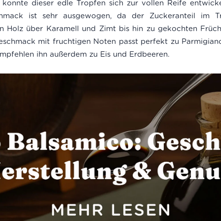
onnte dieser edle Tropfen sich zur vollen Reife entwickel
chmack ist sehr ausgewogen, da der Zuckeranteil im 
n Holz über Karamell und Zimt bis hin zu gekochten Früch
schmack mit fruchtigen Noten passt perfekt zu Parmigiano 
 empfehlen ihn außerdem zu Eis und Erdbeeren.