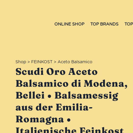
ONLINE SHOP
TOP BRANDS
TOP
Shop
>
FEINKOST
>
Aceto Balsamico
Scudi Oro Aceto
Balsamico di Modena,
Bellei • Balsamessig
aus der Emilia-
Romagna •
Italienische Feinkost