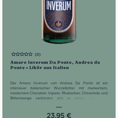
(0)
Bewertet
Amaro Inverum Da Ponte, Andrea da
Ponte • Likör aus Italien
Der Amaro Inverum von Andrea Da Ponte ist ein
intensiver italienischer Wurzelbitter mit markantem,
modernem Charakter. Ingwer, Rhabarber, Chinarinde und
Bitterorange verbinden sich zu einem kraftvollen,
würzigen und tiefen Amaro-Profil, das zugleich frisch und
elegant wirkt. Ein bitter-scharfer Digestif aus Venetien für
alle, die Kräuterlikör mit echter Persönlichkeit suchen.
23,95
€