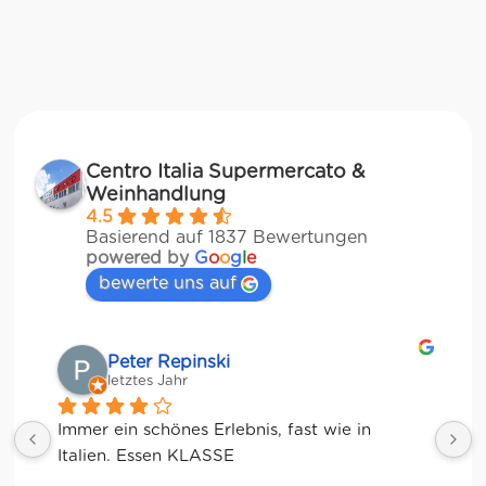
Centro Italia Supermercato &
Weinhandlung
4.5
Basierend auf 1837 Bewertungen
powered by
G
o
o
g
l
e
bewerte uns auf
Matze
letztes Jahr