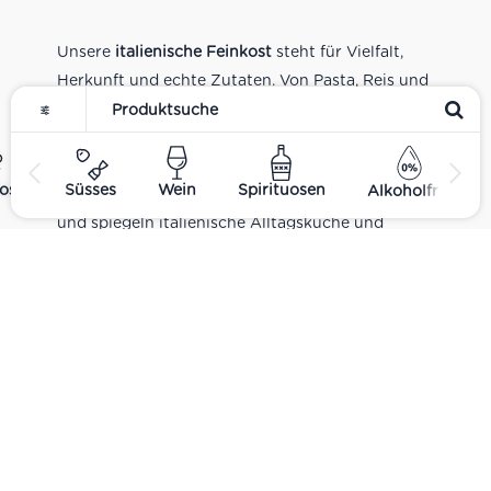
Unsere
italienische Feinkost
steht für Vielfalt,
Herkunft und echte Zutaten. Von Pasta, Reis und
Tomatensaucen über Olivenöl, Antipasti und
Pesto bis zu Balsamico und Spezialitäten aus
verschiedenen Regionen Italiens. Alle Produkte
ost
Süsses
Wein
Spirituosen
Alkoholfrei
sind Teil unseres realen Supermarkt-Sortiments
und spiegeln italienische Alltagsküche und
Tradition wider. Italienische Feinkost online
kaufen.
Catering