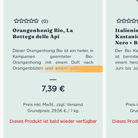
(0)
Bewertet
Bewertet
Orangenhonig Bio, La
Italieni
Bottega delle Api
Kastani
Nero • B
Italien
Dieser Orangenhonig Bio ist ein heller, in
Der Bio Ka
Kampanien geernteter Bio-
ist bernst
Orangenhonig mit einem Duft nach
einem her
Orangenblüten und einem süßen, sehr
Juni bis J
angenehmen Geschmack, der sich
Toskana, P
hervorragend zum Süßen von
und
Emilia
Aufgüssen oder Kräutertees, Salaten
Gewinnu
7,39
€
und Obstsalaten und zum Verfeinern
mechanis
von Käse eignet.
dekantiert
La Bottega delle Api entstand 1994 als
und abgef
einfaches Projekt, gesteuert von purer
thermisch
Grundpreis: 29,56 € / 1 kg
Grun
Leidenschaft in Cava de Tirreni, unweit
unterzog
von Salerno. Hier kauften die Gründer
Kastanienho
Dieses Produkt ist bald wieder verfügbar
Dieses Prod
einem alten Imker ein paar
die einen 
Bienenschwärme ab. Heute hat La
und in Ko