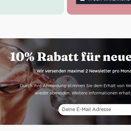
.
Inhalt des
Frühstücks-S
1x Ritornelli, Mulino Bian
1x Cantuccini Mandorle 
Sapori
1x Zitronenmarmelade, 
1x Akazienhonig Bio, La
10% Rabatt für neu
delle Api
1x Espresso Intenso Ge
(250g), Illy
1x Crema al Cioccolato di 
Wir versenden maximal 2 Newsletter pro Mona
Fiasconaro
1x Moka Anthrazit 1 Tass
Durch Ihre Anmeldung stimmen Sie dem Erhalt von Werb
1x Knäckebrot Sfoglie Di
150g, Poggio del Farro
wieder abmelden. Weitere Informationen erhalt