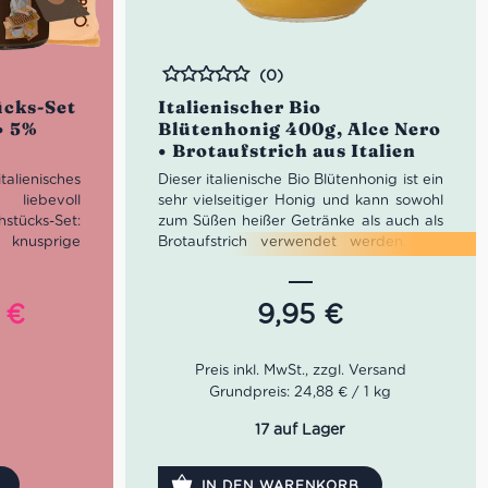
(0)
Bewertet
ücks-Set
Italienischer Bio
• 5%
Blütenhonig 400g, Alce Nero
• Brotaufstrich aus Italien
lienisches
Dieser italienische Bio Blütenhonig ist ein
liebevoll
sehr vielseitiger Honig und kann sowohl
tücks-Set:
zum Süßen heißer Getränke als auch als
 knusprige
Brotaufstrich verwendet werden. Wir
ianische
empfehlen ihn kühl, trocken und vor
 cremige
direktem Sonnenlicht geschützt
lden Bio-
aufzubewahren.
ünglicher
Aktueller
5
€
9,95
€
hwertigen
Preis
ubereitet in
ist:
ka-Kanne.
Set durch
 €
62,95 €.
Grundpreis: 24,88 € / 1 kg
rot in Bio-
er, Italien-
17 auf Lager
etzt im Set
IN DEN WARENKORB