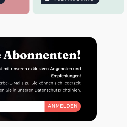
ets:
co
800g,
Fiasconaro
 Bottega
e Abonnenten!
mahlen
Sicilia,
t mit unseren exklusiven Angeboten und
Empfehlungen!
e, Pedrini
e-E-Mails zu. Sie können sich jederzeit
nkel Bio
en Sie in unseren
Datenschutzrichtlinien
.