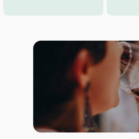
Bottega delle Api über 600
reifem Käse
Bienenstöcke an der Amalfiküste. Hier
sammeln die fleißigen Bienchen den
Nektar für den leckeren Bio
Orangenhonig.