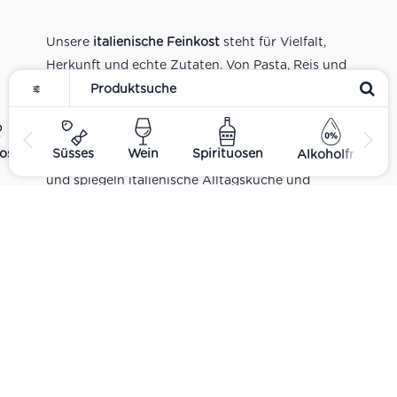
Unsere
italienische Feinkost
steht für Vielfalt,
Herkunft und echte Zutaten. Von Pasta, Reis und
Tomatensaucen über Olivenöl, Antipasti und
Pesto bis zu Balsamico und Spezialitäten aus
verschiedenen Regionen Italiens. Alle Produkte
ost
Süsses
Wein
Spirituosen
Alkoholfrei
sind Teil unseres realen Supermarkt-Sortiments
und spiegeln italienische Alltagsküche und
Tradition wider. Italienische Feinkost online
kaufen.
Catering