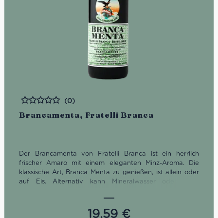
(0)
Bewertet
Brancamenta, Fratelli Branca
Der Brancamenta von Fratelli Branca ist ein herrlich
frischer Amaro mit einem eleganten Minz-Aroma. Die
klassische Art, Branca Menta zu genießen, ist allein oder
auf Eis. Alternativ kann Mineralwasser oder Tonic
gemischt werden, wie beim mintonischen Cocktail.
19,59
€