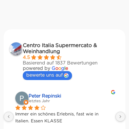
Centro Italia Supermercato &
Weinhandlung
4.5
Basierend auf 1837 Bewertungen
powered by
G
o
o
g
l
e
bewerte uns auf
Matze
letztes Jahr