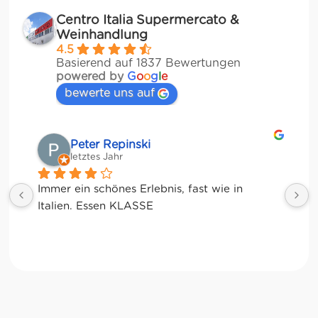
Centro Italia Supermercato &
Weinhandlung
4.5
Basierend auf 1837 Bewertungen
powered by
G
o
o
g
l
e
bewerte uns auf
Matze
letztes Jahr