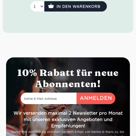
Geruch: Waldbeeren, Vanille & Gewürzen
IN DEN WARENKORB
Geschmack: Strukturierte Tannine, frischer und
anhaltender Abgang
Rebsorten: Corvinone (~70%), Corvina (~25%),
Rondinella (~5%)
Empfohlene Trinktemperatur: 16-18°C
Empfohlene Speisen: Fleischgerichte, regionale
Küche & gereifter Käse
10% Rabatt für neue
Abonnenten!
Wir versenden maximal 2 Newsletter pro Monat
mit unseren exklusiven Angeboten und
Empfehlungen!
Durch Ihre Anmeldung stimmen Sie dem Erhalt von Werbe-E-Mails zu. Sie