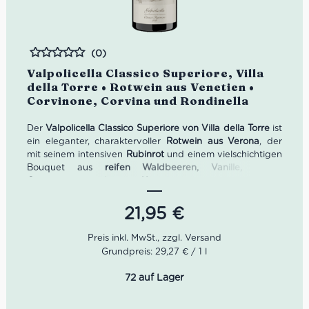
(0)
Bewertet
Valpolicella Classico Superiore, Villa
della Torre • Rotwein aus Venetien •
Corvinone, Corvina und Rondinella
Der
Valpolicella Classico Superiore von Villa della Torre
ist
ein eleganter, charaktervoller
Rotwein aus Verona
, der
mit seinem intensiven
Rubinrot
und einem vielschichtigen
Bouquet aus
reifen Waldbeeren, Vanille, feinen
Gewürznoten und zarten Kräuternuancen
begeistert. Am
Gaumen zeigt er eine ausgewogene Struktur mit
feinen
Tanninen
, harmonischer Frische und einem langen,
21,95
€
samtigen Abgang. Ein edler Wein aus der
Valpolicella-
Classica-Zone
, perfekt für
gehobene Anlässe
, festliche
Menüs und genussvolle Momente mit italienischem Flair.
Grundpreis: 29,27 € / 1 l
Idealer Versandkarton: 21 Flaschen
72 auf Lager
Farbe: Rubinrot