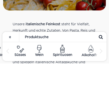
Unsere
italienische Feinkost
steht für Vielfalt,
Herkunft und echte Zutaten. Von Pasta, Reis und
Tomatensaucen über Olivenöl, Antipasti und
Pesto bis zu Balsamico und Spezialitäten aus
verschiedenen Regionen Italiens. Alle Produkte
ost
Süsses
Wein
Spirituosen
Alkoholfrei
sind Teil unseres realen Supermarkt-Sortiments
und spiegeln italienische Alltagsküche und
Tradition wider. Italienische Feinkost online
kaufen.