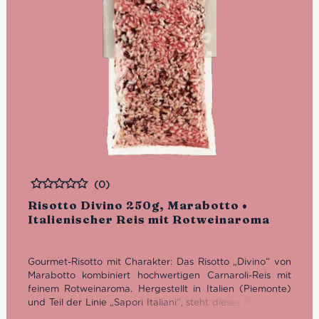
(0)
Bewertet
Risotto Divino 250g, Marabotto •
Italienischer Reis mit Rotweinaroma
Gourmet-Risotto mit Charakter: Das Risotto „Divino“ von
Marabotto kombiniert hochwertigen Carnaroli-Reis mit
feinem Rotweinaroma. Hergestellt in Italien (Piemonte)
und Teil der Linie „Sapori Italiani“, steht dieses Risotto für
traditionelle Kochkunst mit raffinierter Note – ideal für