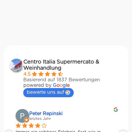
Centro Italia Supermercato &
Weinhandlung
4.5
Basierend auf 1837 Bewertungen
powered by
G
o
o
g
l
e
bewerte uns auf
Matze
letztes Jahr