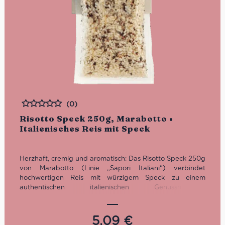
(0)
Bewertet
Risotto Speck 250g, Marabotto •
Italienisches Reis mit Speck
Herzhaft, cremig und aromatisch: Das Risotto Speck 250g
von Marabotto (Linie „Sapori Italiani“) verbindet
hochwertigen Reis mit würzigem Speck zu einem
authentischen italienischen Genussmoment.
Vakuumverpackt, praktisch portioniert für 2–3 Personen
und ideal für ein schnelles, raffiniertes Risotto – perfekt
für Herbst- und Winterküche.
5,09
€