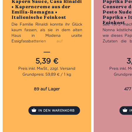
Kapern Sauce, Casa Rinaldi
Paprika Pe
• Kaperncreme aus der
Conserve d
Emilia-Romagna •
Pesto Nude
Italienische Feinkost
Paprika • I
Feinkost
Die Familie Rinaldi konnte ihr Glück
Seit 1973 mac
kaum fassen, als sie in dem alten
Nonna köstlich
Haus in Modena uralte
wie dieses Pap
Essigfassbatterien auf dem
Zutaten die b
Dachboden fand. So begann 1979
haben, sind si
die Geschichte der Casa Rinaldi erst
Die Acker der
als typische Acetaia, wie es in
nunmal der Gr
5,39
€
3
Modena üblich ist. Später entwickelte
sich hier wie
sich daraus einer der wichtigsten
fühlt.
Grundpreis: 59,89 € / 1 kg
Grundprei
Feinkost Hersteller Italiens. Neben
Leckereien wie diese Kapern Sauce
Ein Paprika Pes
hält das sehr große Sortiment alles
ganz gewöh
89 auf Lager
477
bereit, was sich das Feinkost-
probieren erg
Enthusiasten-Herz wünschen könnte.
Eingelegte Pap
anständigen An
warum also ni
IN DEN WARENKORB
I
zaubern? Le C
hat es getan u
einer Portion P
für einen groß