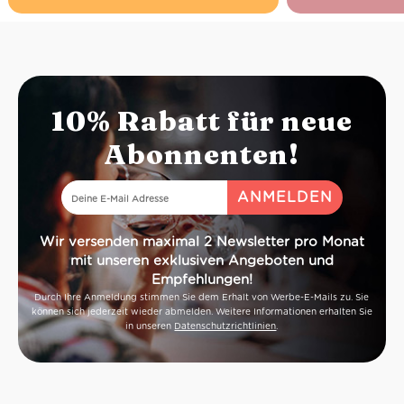
macht sich da
gut.
10% Rabatt für neue
Abonnenten!
Wir versenden maximal 2 Newsletter pro Monat
mit unseren exklusiven Angeboten und
Empfehlungen!
Durch Ihre Anmeldung stimmen Sie dem Erhalt von Werbe-E-Mails zu. Sie
können sich jederzeit wieder abmelden. Weitere Informationen erhalten Sie
in unseren
Datenschutzrichtlinien
.