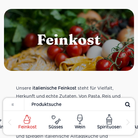
Feinkost
Unsere
italienische Feinkost
steht für Vielfalt,
Herkunft und echte Zutaten. Von Pasta, Reis und
Filter
Tomatensaucen über Olivenöl, Antipasti und
Pesto bis zu Balsamico und Spezialitäten aus
verschiedenen Regionen Italiens. Alle Produkte
ing
Feinkost
Süsses
Wein
Spirituosen
Al
sind Teil unseres realen Supermarkt-Sortiments
und spiegeln italienische Alltagsküche und