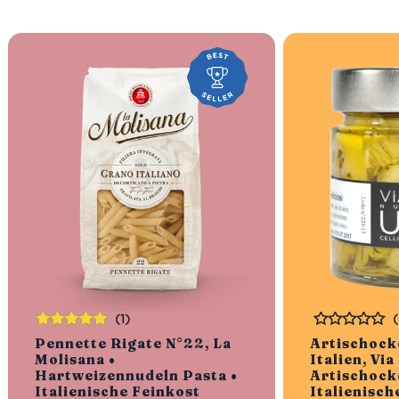
(1)
Bewertet
Bewertet
Pennette Rigate N°22, La
Artischock
mit
5.00
von
Molisana •
Italien, Via
5
Hartweizennudeln Pasta •
Artischock
Italienische Feinkost
Italienisch