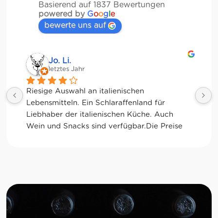
Basierend auf 1837 Bewertungen
powered by
G
o
o
g
l
e
bewerte uns auf
Jessica Chu
letztes Jahr
Tolle Auswahl! Die Frischetheke und der 
Kaffee sind ebenfalls sensationell. Viele 
glutenfreie Optionen.