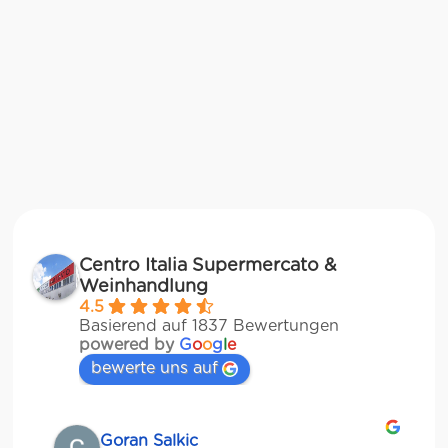
Centro Italia Supermercato &
Weinhandlung
4.5
Basierend auf 1837 Bewertungen
powered by
G
o
o
g
l
e
bewerte uns auf
Goran Salkic