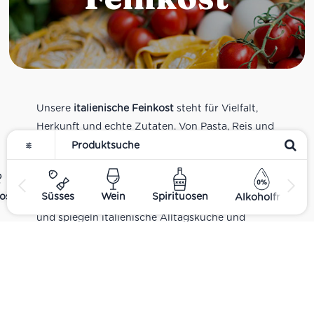
Unsere
italienische Feinkost
steht für Vielfalt,
Herkunft und echte Zutaten. Von Pasta, Reis und
Tomatensaucen über Olivenöl, Antipasti und
Pesto bis zu Balsamico und Spezialitäten aus
verschiedenen Regionen Italiens. Alle Produkte
ost
Süsses
Wein
Spirituosen
Alkoholfrei
sind Teil unseres realen Supermarkt-Sortiments
und spiegeln italienische Alltagsküche und
Tradition wider. Italienische Feinkost online
kaufen.