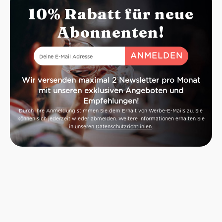
10% Rabatt für neue
Abonnenten!
Wir versenden maximal 2 Newsletter pro Monat
mit unseren exklusiven Angeboten und
Empfehlungen!
Durch Ihre Anmeldung stimmen Sie dem Erhalt von Werbe-E-Mails zu. Sie
können sich jederzeit wieder abmelden. Weitere Informationen erhalten Sie
in unseren
Datenschutzrichtlinien
.