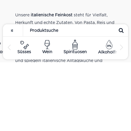
Unsere
italienische Feinkost
steht für Vielfalt,
Herkunft und echte Zutaten. Von Pasta, Reis und
Tomatensaucen über Olivenöl, Antipasti und
Pesto bis zu Balsamico und Spezialitäten aus
verschiedenen Regionen Italiens. Alle Produkte
ost
Süsses
Wein
Spirituosen
Alkoholfrei
sind Teil unseres realen Supermarkt-Sortiments
und spiegeln italienische Alltagsküche und
Tradition wider. Italienische Feinkost online
kaufen.
Catering