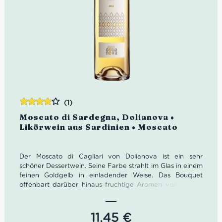
(1)
Bewertet
Moscato di Sardegna, Dolianova •
mit
4.00
Likörwein aus Sardinien • Moscato
von 5
Der Moscato di Cagliari von Dolianova ist ein sehr
schöner Dessertwein. Seine Farbe strahlt im Glas in einem
feinen Goldgelb in einladender Weise. Das Bouquet
offenbart darüber hinaus fruchtige Aromen von Vanille,
Orangenschale als auch reifer Melone.
Farbe: Goldgelb
Geruch: Vanille, Orangenschale, Melone
11,45
€