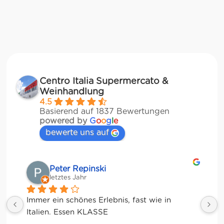
Centro Italia Supermercato &
Weinhandlung
4.5
Basierend auf 1837 Bewertungen
powered by
G
o
o
g
l
e
bewerte uns auf
Matze
letztes Jahr