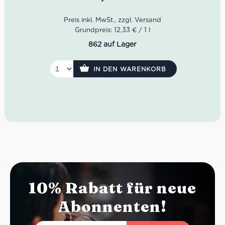
mediterraner Wärme – ein authentischer Primitivo di
Manduria für Liebhaber charakterstarker italienischer
Rotweine.
Farbe:
Tiefes Rubinrot mit violetten Reflexen
Grundpreis: 12,33 € / 1 l
Duft:
Vanille, dunkle Schokolade, Himbeeren, Tabak
862 auf Lager
Geschmack:
Vollmundig, weich, reichhaltig, samtige
Tannine
Rebsorte:
100 % Primitivo
IN DEN WARENKORB
Herkunft:
Manduria, Apulien
Idealer Versandkarton:
21 Flaschen
10% Rabatt für neue
Abonnenten!