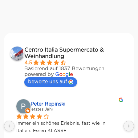
Centro Italia Supermercato &
Weinhandlung
4.5
Basierend auf 1837 Bewertungen
powered by
G
o
o
g
l
e
bewerte uns auf
Matze
letztes Jahr