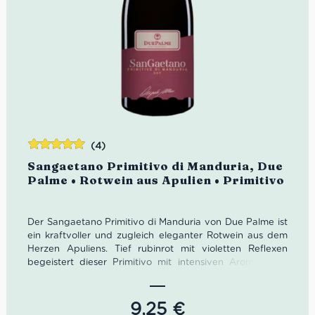
(4)
Bewertet
Sangaetano Primitivo di Manduria, Due
mit
5.00
von
Palme • Rotwein aus Apulien • Primitivo
5
Der Sangaetano Primitivo di Manduria von Due Palme ist
ein kraftvoller und zugleich eleganter Rotwein aus dem
Herzen Apuliens. Tief rubinrot mit violetten Reflexen
begeistert dieser Primitivo mit intensiven Aromen von
reifen Waldfrüchten, Vanille, dunkler Schokolade und
feinen Tabaknoten. Am Gaumen zeigt er sich vollmundig,
weich und samtig mit harmonischen Tanninen und
9,25
€