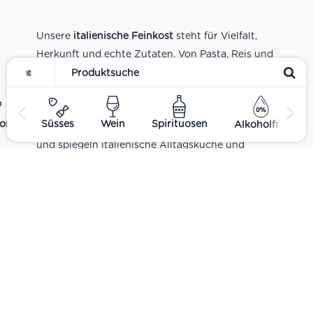
Unsere
italienische Feinkost
steht für Vielfalt,
Herkunft und echte Zutaten. Von Pasta, Reis und
Tomatensaucen über Olivenöl, Antipasti und
Pesto bis zu Balsamico und Spezialitäten aus
verschiedenen Regionen Italiens. Alle Produkte
ost
Süsses
Wein
Spirituosen
Alkoholfrei
sind Teil unseres realen Supermarkt-Sortiments
und spiegeln italienische Alltagsküche und
Tradition wider. Italienische Feinkost online
kaufen.
Catering