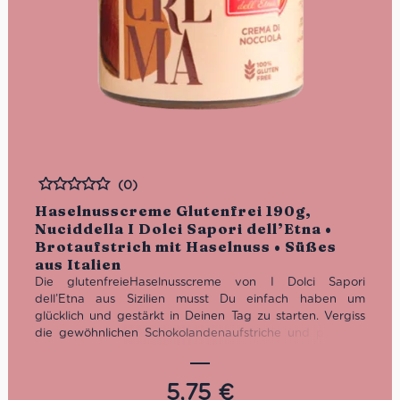
(0)
Bewertet
Haselnusscreme Glutenfrei 190g,
Nuciddella I Dolci Sapori dell’Etna •
Brotaufstrich mit Haselnuss • Süßes
aus Italien
Die glutenfreieHaselnusscreme von I Dolci Sapori
dell’Etna aus Sizilien musst Du einfach haben um
glücklich und gestärkt in Deinen Tag zu starten. Vergiss
die gewöhnlichen Schokolandenaufstriche und probiere
den köstlichen Brotaufstrich aus 30% Haselnüssen.
Seit
über 15 Jahren stellt I Dolci Sapori dell’Etna für Liebhaber
der sizilianischen Trockenfrüchte
exzellente Produkte her.
5,75
€