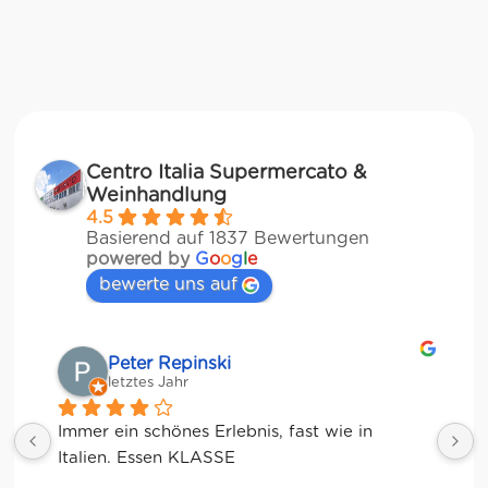
Centro Italia Supermercato &
Weinhandlung
4.5
Basierend auf 1837 Bewertungen
powered by
G
o
o
g
l
e
bewerte uns auf
Matze
letztes Jahr