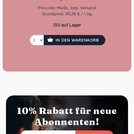
Mit Sitz in Bronte, einer Stadt, die in der ganzen Welt für
ihre Pistazien bekannt ist, stellt das Unternehmen
selbstvertsandlich auch hervorragende Pistazien-
Grundpreis: 30,26 € / 1 kg
Süßwaren ohne Gluten her.
Glutenfrei
130 auf Lager
Süß
Ideal zum Frühstück, als Snack oder zum
Verfeinern von Desserts
IN DEN WARENKORB
10% Rabatt für neue
Abonnenten!