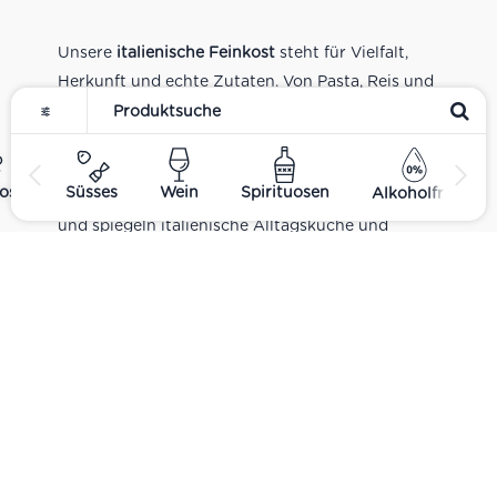
Unsere
italienische Feinkost
steht für Vielfalt,
Herkunft und echte Zutaten. Von Pasta, Reis und
Tomatensaucen über Olivenöl, Antipasti und
Pesto bis zu Balsamico und Spezialitäten aus
verschiedenen Regionen Italiens. Alle Produkte
ost
Süsses
Wein
Spirituosen
Alkoholfrei
sind Teil unseres realen Supermarkt-Sortiments
und spiegeln italienische Alltagsküche und
Tradition wider. Italienische Feinkost online
kaufen.
Catering