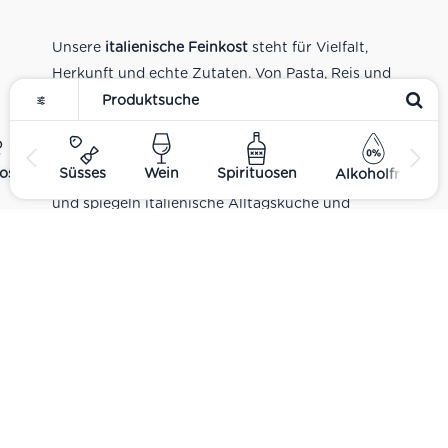
Unsere
italienische Feinkost
steht für Vielfalt,
Herkunft und echte Zutaten. Von Pasta, Reis und
Tomatensaucen über Olivenöl, Antipasti und
Pesto bis zu Balsamico und Spezialitäten aus
verschiedenen Regionen Italiens. Alle Produkte
ost
Süsses
Wein
Spirituosen
Alkoholfrei
sind Teil unseres realen Supermarkt-Sortiments
und spiegeln italienische Alltagsküche und
Tradition wider. Italienische Feinkost online
kaufen.
Catering