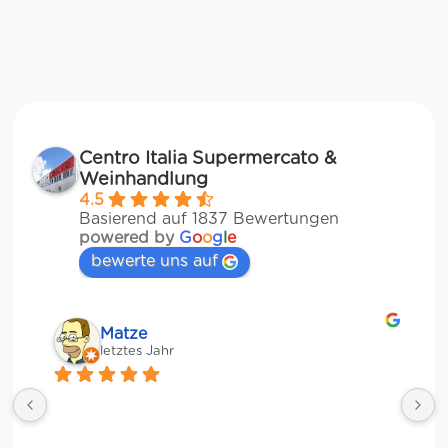
Centro Italia Supermercato &
Weinhandlung
4.5
Basierend auf 1837 Bewertungen
powered by
G
o
o
g
l
e
bewerte uns auf
Matze
letztes Jahr