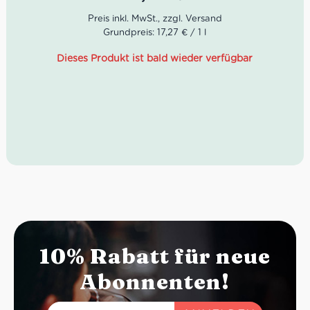
Idealer Versandkarton: 21 Flaschen
Grundpreis: 17,27 € / 1 l
Farbe: Strohgelb mit grünen Reflexen
Geruch: Blumenbouquet mit Noten von Limette,
Dieses Produkt ist bald wieder verfügbar
Orangenblüte, Kamille und Zeder
Geschmack: Frisch, würzig, elegant und gut
strukturiert
10% Rabatt für neue
Abonnenten!