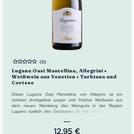
(0)
Bewertet
Lugana Oasi Mantellina, Allegrini •
Weißwein aus Venetien • Turbiana und
Cortese
Dieser Lugana Oasi Mantellina von Allegrini ist ein
schöner strohgelber junger und frischer Weißwein aus
dem neuen Weinberg des Weinguts in der Region
Lugano südlich des Gardasees. Er hat schöne blumige
Noten von Pfirsich und Orangenblüte. Der Geschmack ist
frisch, würzig, elegant und gut strukturiert.
12,95
€