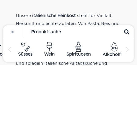
Unsere
italienische Feinkost
steht für Vielfalt,
Herkunft und echte Zutaten. Von Pasta, Reis und
Tomatensaucen über Olivenöl, Antipasti und
Pesto bis zu Balsamico und Spezialitäten aus
verschiedenen Regionen Italiens. Alle Produkte
ost
Süsses
Wein
Spirituosen
Alkoholfrei
sind Teil unseres realen Supermarkt-Sortiments
und spiegeln italienische Alltagsküche und
Tradition wider. Italienische Feinkost online
kaufen.
Catering