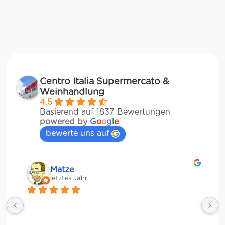
Centro Italia Supermercato &
Weinhandlung
4.5
Basierend auf 1837 Bewertungen
powered by
G
o
o
g
l
e
bewerte uns auf
Matze
letztes Jahr