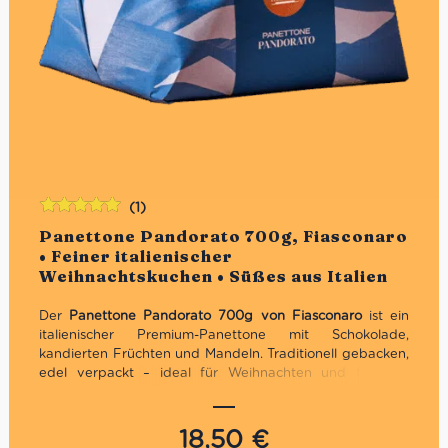
(1)
Bewertet
Panettone Pandorato 700g, Fiasconaro
mit
5.00
von
• Feiner italienischer
5
Weihnachtskuchen • Süßes aus Italien
Der
Panettone Pandorato 700g von Fiasconaro
ist ein
italienischer Premium-Panettone mit Schokolade,
kandierten Früchten und Mandeln. Traditionell gebacken,
edel verpackt – ideal für Weihnachten und festliche
Geschenke.
Exklusives Geschenk für Weihnachten
18,50
€