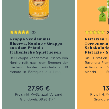
(1)
(
Bewertet
Bewertet
Grappa Vendemmia
Pistazien T
mit
5.00
von
mit
4.83
Riserva, Nonino • Grappa
Torroneria
5
von 5
aus dem Friaul •
Schokolade
Italienische Spirituosen
Pistazie • 
Der Grappa Vendemmia Riserva von
Die Pistazien
Nonino reift nach dem Brennen der
Torroneria Piem
frischen Trester mindestens 18
sizilianische
Monate in Barriques aus Limousin-
bianchi. S
Eiche und ehemaligen Sherry-
Haselnüsse ve
Fässern. In der Nase entfalten sich
Pistazien sowi
zauberhafte Duftnoten von Vanille,
feinster, weiße
27,95
€
1
frischem Brot und Schokolade. Am
kreierte Giusep
Gaumen zeigt sich der Grappa
Tartufi. Seine 
Grundpreis: 39,93 € / 1 l
Grundprei
Vendemmia Riserva vollmundig,
fünften Generat
samtig und lang anhaltend.
weiterhin Em
kleinen Köstlich