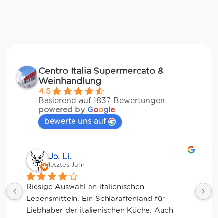
Centro Italia Supermercato &
Weinhandlung
4.5
Basierend auf 1837 Bewertungen
powered by
G
o
o
g
l
e
bewerte uns auf
Jessica Chu
letztes Jahr
Tolle Auswahl! Die Frischetheke und der 
Kaffee sind ebenfalls sensationell. Viele 
glutenfreie Optionen.