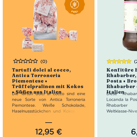
(0)
(
Bewertet
Bewertet
Tartufi dolci al cocco,
Konfitüre 
mit
5.00
von
Antica Torroneria
Rhabarber,
5
Piemontese •
Posta • Bro
Trüffelpralinen mit Kokos
Rhabarber 
• Süßes aus Italien
Italien
Die Tartufi dolci al cocco sind eine
Diese Rhabar
neue Sorte von Antica Torroneria
Locanda la Post
Piemontese. Weiße Schokolade,
Rhabarber
Haselnussstückchen und Kokos sind
Weltklasse-Ni
in der Rezeptur ‘al cocco’ enthalten.
nichts übe
Für alle, die sich bereits in die Tartufi
Weizenbrötch
dolci bianchi verliebt haben, sind die
dieser Rhabarbe
12,95
€
6
Tartufi dolci al cocco eine
enthaltenen 