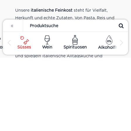
Unsere
italienische Feinkost
steht für Vielfalt,
Herkunft und echte Zutaten. Von Pasta, Reis und
Filter
Tomatensaucen über Olivenöl, Antipasti und
Pesto bis zu Balsamico und Spezialitäten aus
verschiedenen Regionen Italiens. Alle Produkte
ost
Süsses
Wein
Spirituosen
Alkoholfrei
sind Teil unseres realen Supermarkt-Sortiments
und spiegeln italienische Alltagsküche und
Tradition wider. Italienische Feinkost online
kaufen.
Catering