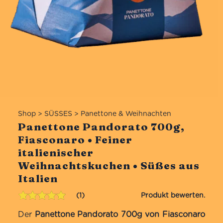
Shop
>
SÜSSES
>
Panettone & Weihnachten
Panettone Pandorato 700g,
Fiasconaro • Feiner
italienischer
Weihnachtskuchen • Süßes aus
Italien
1
Bewertet mit
1
Der
Panettone Pandorato 700g von Fiasconaro
5.00
von 5,