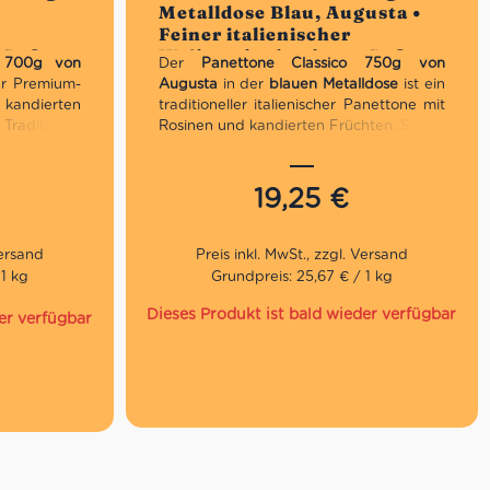
Metalldose Blau, Augusta •
Feiner italienischer
 Süßes
Weihnachtskuchen • Süßes
o 700g von
Der
Panettone Classico 750g von
aus Italien
her Premium-
Augusta
in der
blauen Metalldose
ist ein
 kandierten
traditioneller italienischer Panettone mit
aditionell
Rosinen und kandierten Früchten. Saftig,
 ideal für
aromatisch und elegant verpackt. Er ist
eschenke.
ein wahrer Genussklassiker zu
Weihnachten und dank seiner eleganten
19,25
€
Verpackung auch ein ideales
Weihnachtsgeschenk.
 kandierte
Exklusives Geschenk für
 1 kg
Grundpreis: 25,67 € / 1 kg
Weihnachten dank blauer Metalldose
Mit Rosinen und kandierten
Dieses Produkt ist bald wieder verfügbar
er verfügbar
Orangenschalen
Großzügiges Format