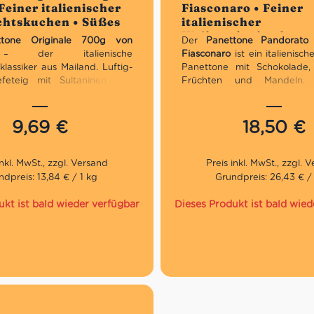
Feiner italienischer
Fiasconaro • Feiner
5
htskuchen • Süßes
italienischer
ien
Weihnachtskuchen •
ttone Originale 700g von
Der
Panettone Pandorat
aus Italien
a
– der italienische
Fiasconaro
ist ein italienisc
lassiker aus Mailand. Luftig-
Panettone mit Schokolade,
efeteig mit Sultaninen und
Früchten und Mandeln. Tr
en Orangenschalen, nach
gebacken, edel verpackt –
ler Rezeptur seit 1919. Jetzt
Weihnachten und festliche G
estellen und italienische
9,69
€
18,50
€
eude genießen!
Exklusives Geschenk für
Weihnachten
ionelles Geschenk zu
Mit Mandeln,
hten
Schokoladentröpfchen und
ndpreis: 13,84 € / 1 kg
Grundpreis: 26,43 € /
ionelles Rezept
Früchte
 aus Italien
Großzügiges Format
ukt ist bald wieder verfügbar
Dieses Produkt ist bald wied