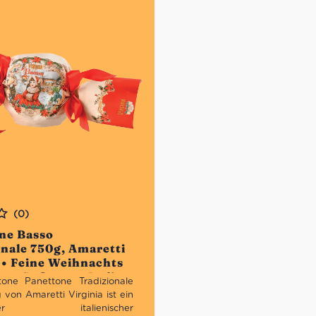
(0)
ne Basso
onale 750g, Amaretti
 • Feine Weihnachts
e • Süßes aus Italien
one Panettone Tradizionale
von Amaretti Virginia ist ein
oneller italienischer