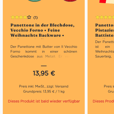
(1)
Bewertet
Bewertet
Panettone in der Blechdose,
Panetto
mit
4.00
mit
5.00
vo
Vecchio Forno • Feine
Pistazi
von 5
5
Weihnachts Backware •
Battiste
Süßes aus Italien
Weihnac
Der Panett
Süßes au
Der Panettone mit Butter von Il Vecchio
ist ein tr
Forno kommt in einer schönen
Weihnachts
Geschenkdose aus Metall. Er versüßt
Sauertei
daher nicht nur unsere Weihnachtszeit,
Schokolad
sondern eigent sich auch noch ideal zum
hervorrag
Verschenken für Freunde und Familie –
Festtage, 
13,95
€
einfach perfekt und ein Muss zu jeder
als kleine
Weihnachtszeit!
Ideal fü
diejenigen
klassische
Grundpreis: 13,95 € / 1 kg
Gru
kandierten
Dieses Produkt ist bald wieder verfügbar
Dieses Prod
Tradi
Weihnac