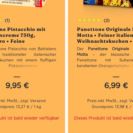
(1)
(2)
Bewertet
ne Pistacchio mit
Panettone Originale
n
mit
5.00
von
encreme 750g,
Motta • Feiner italie
5
ro • Feine
Weihnachtskuchen •
hts Backware •
aus Italien
one Pistacchio von Battistero
Der
Panettone Original
s Italien
aditioneller italienischer
Motta
– der klassische it
kuchen mit einem fluffigen
Panettone mit Sultan
g, Pistaziencreme und
kandierten Orangenschalen. S
entropfen. Er eignet sich
Symbol für italienische Ba
end für die anrückenden
festliche Genussmomente.
zum Frühstück oder einfach
9,95
€
6,99
€
 Versuchung zwischendurch.
Traditionelles Geschenk
r Pistazienfans und für
Weihnachten
, die eine Abwechslung zum
Traditionelles Rezept
n Panettone mit Rosinen und
Direkt aus Italien
ndpreis: 13,27 € / 1 kg
Grundpreis: 13,98 € / 
 Früchten suchen!
ukt ist bald wieder verfügbar
Dieses Produkt ist bald wied
tionelles Geschenk zu
hten