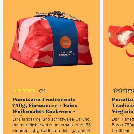
(2)
Bewertet
Bewertet
Panettone Tradizionale
Panetto
mit
5.00
von
750g, Fiasconaro • Feine
Tradizi
5
Weihnachts Backware •
Virginia
Süßes aus Italien
Backwar
Eine langsame und schrittweise Gärung,
Der Panett
die natürlicherweise innerhalb von 36
Basso 750g 
Stunden abgeschlossen ist, garantiert
traditi