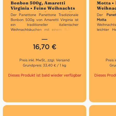
Bonbon 500g, Amaretti
Motta • 
5
5
Virginia • Feine Weihnachts
Weihnac
Backware • Süßes aus Italien
aus Ital
Der Panettone Panettone Tradizionale
Der
Pane
Bonbon 500g von Amaretti Virginia ist
Mott
ein traditioneller italienischer
Weihnachtsk
Weihnachtskuchen mit einem fluffigen
leichter H
Sauerteig, Rosinen und kandierten
kandiert
Früchten. Seine hochwertigen Zutaten
traditionel
sorgen für einen authentischen und
bei uns b
16,70
€
unverfälschten Geschmack. Dank der
Festtagsfr
festlich roten Bonbonverpackung eignet
er sich auch hervorragend für die
Tradit
anrückenden Festtage als Geschenk.
Weihnac
Grundpreis: 33,40 € / 1 kg
Gru
Tradit
Traditionelles Geschenk zu
Direkt
Dieses Produkt ist bald wieder verfügbar
Dieses Prod
Weihnachten
Traditionelles Rezept
Direkt aus Italien