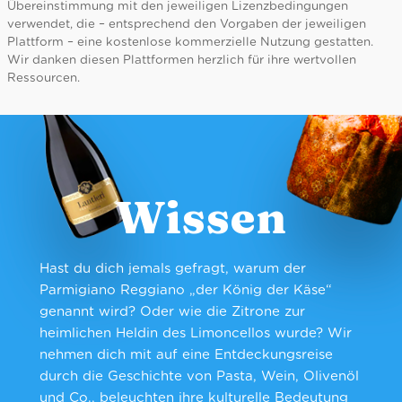
Übereinstimmung mit den jeweiligen Lizenzbedingungen
verwendet, die – entsprechend den Vorgaben der jeweiligen
Plattform – eine kostenlose kommerzielle Nutzung gestatten.
Wir danken diesen Plattformen herzlich für ihre wertvollen
Ressourcen.
Wissen
Hast du dich jemals gefragt, warum der
Parmigiano Reggiano „der König der Käse“
genannt wird? Oder wie die Zitrone zur
heimlichen Heldin des Limoncellos wurde? Wir
nehmen dich mit auf eine Entdeckungsreise
durch die Geschichte von Pasta, Wein, Olivenöl
und Co., beleuchten ihre kulturelle Bedeutung