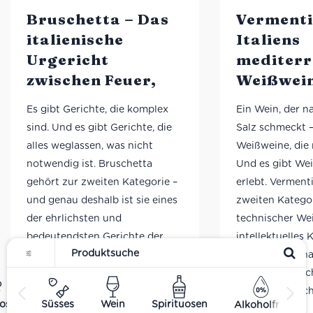
Bruschetta – Das
Vermenti
italienische
Italiens
Urgericht
mediterr
zwischen Feuer,
Weißwei
Olivenöl und
zwischen
Es gibt Gerichte, die komplex
Ein Wein, der 
Kultur
Wind un
sind. Und es gibt Gerichte, die
Salz schmeckt –
minerali
alles weglassen, was nicht
Weißweine, die 
Eleganz
notwendig ist. Bruschetta
Und es gibt We
gehört zur zweiten Kategorie –
erlebt. Verment
und genau deshalb ist sie eines
zweiten Kategori
der ehrlichsten und
technischer Wei
bedeutendsten Gerichte der
intellektuelles 
italienischen Küche. Eine
ein Wein, der n
Scheibe geröstetes Brot, ein
schmeckt – nac
Hauch Knoblauch, etwas
Wind, nach Lich
ost
Süsses
Wein
Spirituosen
Alkoholfrei
Olivenöl. Mehr braucht es nicht.