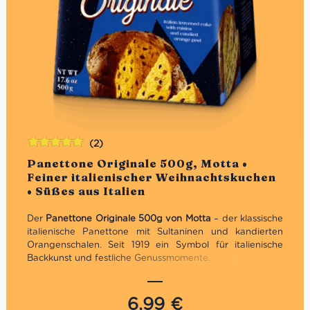
(2)
Bewertet
Panettone Originale 500g, Motta •
mit
5.00
von
Feiner italienischer Weihnachtskuchen
5
• Süßes aus Italien
Der
Panettone Originale 500g von Motta
– der klassische
italienische Panettone mit Sultaninen und kandierten
Orangenschalen. Seit 1919 ein Symbol für italienische
Backkunst und festliche Genussmomente.
Traditionelles Geschenk zu Weihnachten
Traditionelles Rezept
6,99
€