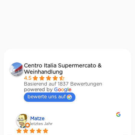
Centro Italia Supermercato &
Weinhandlung
4.5
Basierend auf 1837 Bewertungen
powered by
G
o
o
g
l
e
bewerte uns auf
Matze
letztes Jahr