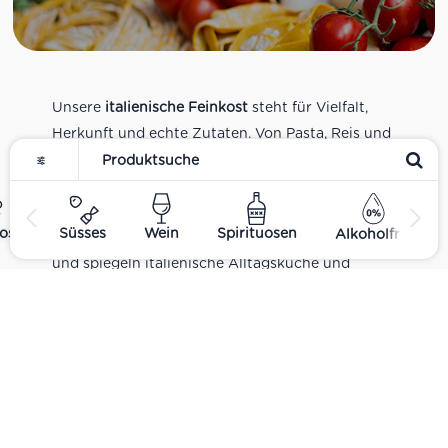
Unsere
italienische Feinkost
steht für Vielfalt,
Herkunft und echte Zutaten. Von Pasta, Reis und
Tomatensaucen über Olivenöl, Antipasti und
Pesto bis zu Balsamico und Spezialitäten aus
verschiedenen Regionen Italiens. Alle Produkte
ost
Süsses
Wein
Spirituosen
Alkoholfrei
sind Teil unseres realen Supermarkt-Sortiments
und spiegeln italienische Alltagsküche und
Tradition wider. Italienische Feinkost online
kaufen.