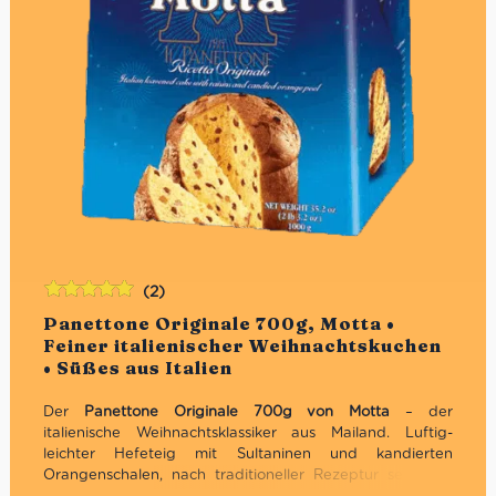
(2)
Bewertet
Panettone Originale 700g, Motta •
mit
5.00
von
Feiner italienischer Weihnachtskuchen
5
• Süßes aus Italien
Der
Panettone Originale 700g von Motta
– der
italienische Weihnachtsklassiker aus Mailand. Luftig-
leichter Hefeteig mit Sultaninen und kandierten
Orangenschalen, nach traditioneller Rezeptur seit 1919.
Jetzt bei uns bestellen und italienische Festtagsfreude