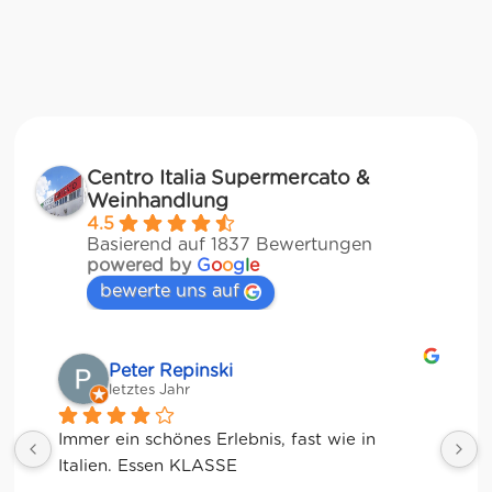
Centro Italia Supermercato &
Weinhandlung
4.5
Basierend auf 1837 Bewertungen
powered by
G
o
o
g
l
e
bewerte uns auf
Matze
letztes Jahr