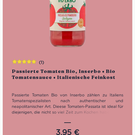
(1)
Bewertet
Passierte Tomaten Bio, Inserbo • Bio
mit
5.00
von
Tomatensauce • Italienische Feinkost
5
Passierte Tomaten Bio von Inserbo zählen zu Italiens
Tomatenspezialisten nach authentischer und
neapolitanischer Art. Dieese Tomaten-Passata ist ideal für
diejenigen, die nicht so viel Zeit zum Kochen haben, aber
auf den authentischen und frischen Tomaten-Geschmack
nicht verzichten wollen.
3,95
€
Passierte Tomaten Bio in der Glasflasche