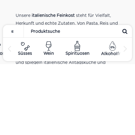
Unsere
italienische Feinkost
steht für Vielfalt,
Herkunft und echte Zutaten. Von Pasta, Reis und
Tomatensaucen über Olivenöl, Antipasti und
Pesto bis zu Balsamico und Spezialitäten aus
verschiedenen Regionen Italiens. Alle Produkte
ost
Süsses
Wein
Spirituosen
Alkoholfrei
sind Teil unseres realen Supermarkt-Sortiments
und spiegeln italienische Alltagsküche und
Tradition wider. Italienische Feinkost online
kaufen.
Catering