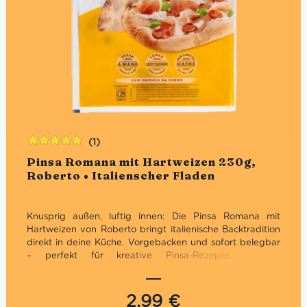
(1)
Bewertet
Pinsa Romana mit Hartweizen 230g,
mit
5.00
von
Roberto • Italienscher Fladen
5
Knusprig außen, luftig innen: Die Pinsa Romana mit
Hartweizen von Roberto bringt italienische Backtradition
direkt in deine Küche. Vorgebacken und sofort belegbar
– perfekt für kreative Pinsa-Rezepte, schnelle
Abendessen oder mediterrane Genussmomente.
2,99
€