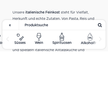
Unsere
italienische Feinkost
steht für Vielfalt,
Herkunft und echte Zutaten. Von Pasta, Reis und
Tomatensaucen über Olivenöl, Antipasti und
Pesto bis zu Balsamico und Spezialitäten aus
verschiedenen Regionen Italiens. Alle Produkte
ost
Süsses
Wein
Spirituosen
Alkoholfrei
sind Teil unseres realen Supermarkt-Sortiments
und spiegeln italienische Alltagsküche und
Tradition wider. Italienische Feinkost online
kaufen.
Catering