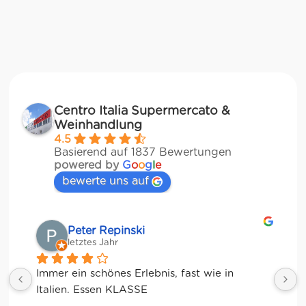
Centro Italia Supermercato &
Weinhandlung
4.5
Basierend auf 1837 Bewertungen
powered by
G
o
o
g
l
e
bewerte uns auf
Matze
letztes Jahr