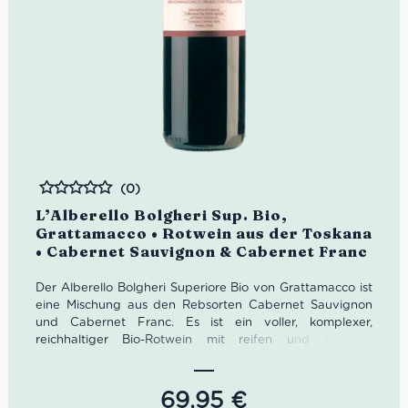
(0)
Bewertet
L’Alberello Bolgheri Sup. Bio,
Grattamacco • Rotwein aus der Toskana
• Cabernet Sauvignon & Cabernet Franc
Der Alberello Bolgheri Superiore Bio von Grattamacco ist
eine Mischung aus den Rebsorten Cabernet Sauvignon
und Cabernet Franc. Es ist ein voller, komplexer,
reichhaltiger Bio-Rotwein mit reifen und seidigen
Tanninen.
Farbe: Dunkles Rubinrot.
69,95
€
Geruch: Intensive Noten kleiner roter Früchte mit