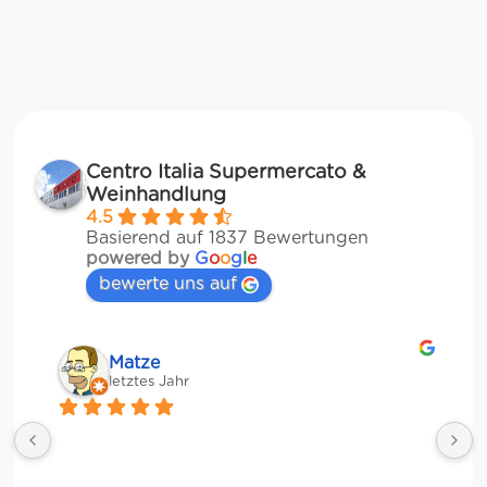
Centro Italia Supermercato &
Weinhandlung
4.5
Basierend auf 1837 Bewertungen
powered by
G
o
o
g
l
e
bewerte uns auf
Veronika Stulberg
letztes Jahr
Riesige Auswahl an italienischen Produkten, 
Weinen und sogar frischem Gemüse!