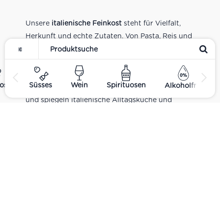
Unsere
italienische Feinkost
steht für Vielfalt,
Herkunft und echte Zutaten. Von Pasta, Reis und
Tomatensaucen über Olivenöl, Antipasti und
Pesto bis zu Balsamico und Spezialitäten aus
verschiedenen Regionen Italiens. Alle Produkte
ost
Süsses
Wein
Spirituosen
Alkoholfrei
sind Teil unseres realen Supermarkt-Sortiments
und spiegeln italienische Alltagsküche und
Tradition wider. Italienische Feinkost online
kaufen.
Catering