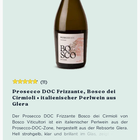
(11)
Bewertet
Prosecco DOC Frizzante, Bosco dei
mit
4.73
Cirmioli • italienischer Perlwein aus
von 5
Glera
Der Prosecco DOC Frizzante Bosco dei Cirmioli von
Bosco Viticultori ist ein italienischer Perlwein aus der
Prosecco-DOC-Zone, hergestellt aus der Rebsorte Glera.
Hell strohgelb, klar und brillant im Glas, zeigt er feine
Bläschen und ein fruchtiges Bouquet mit floralen