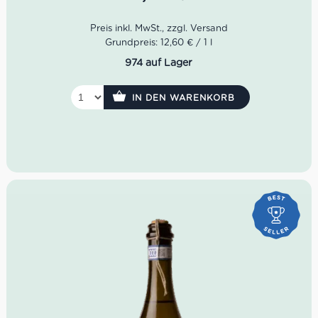
und allen Momenten, die ein bisschen mehr Glanz
verdienen.
Farbe: Strohgelb mit grünlichen Reflexen
Grundpreis: 12,60 € / 1 l
Geruch: Akazienblüten, Apfel, Pfirsich, florale Noten
974 auf Lager
Geschmack: frisch, fruchtig, lebhaft perlend, elegant
Rebsorte: Glera
Idealer Versandkarton: 21 Flaschen
IN DEN WARENKORB