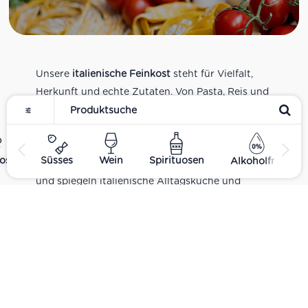
Unsere
italienische Feinkost
steht für Vielfalt,
Herkunft und echte Zutaten. Von Pasta, Reis und
Tomatensaucen über Olivenöl, Antipasti und
Pesto bis zu Balsamico und Spezialitäten aus
verschiedenen Regionen Italiens. Alle Produkte
ost
Süsses
Wein
Spirituosen
Alkoholfrei
sind Teil unseres realen Supermarkt-Sortiments
und spiegeln italienische Alltagsküche und
Tradition wider. Italienische Feinkost online
kaufen.