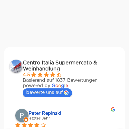
Centro Italia Supermercato &
Weinhandlung
4.5
Basierend auf 1837 Bewertungen
powered by
G
o
o
g
l
e
bewerte uns auf
Matze
letztes Jahr