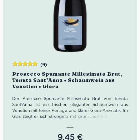
(9)
Bewertet
Prosecco Spumante Millesimato Brut,
mit
5.00
von
Tenuta Sant’Anna • Schaumwein aus
5
Venetien • Glera
Der Prosecco Spumante Millesimato Brut von Tenuta
Sant’Anna ist ein frischer, eleganter Schaumwein aus
Venetien mit feiner Perlage und klarer Glera-Aromatik. Im
Glas zeigt er sich strohgelb mit grünlichen Reflexen und
duftet nach Akazienblüten, Apfel, Pfirsich und feinen
floralen Noten. Ein lebendiger italienischer Prosecco Brut
– perfekt als Aperitif, zu Antipasti, Fischgerichten, Risotto
9,45
€