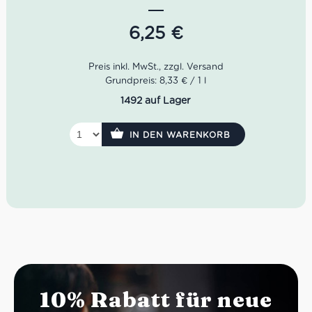
Akzenten. Am Gaumen wirkt dieser Prosecco frisch, leicht
amabile und harmonisch – ein zugänglicher, fein
6,25
€
perlender Begleiter für Aperitivo, Antipasti und leichte
erste Gänge. Ideal für alle, die einen italienischen
Prosecco Frizzante online kaufen möchten, der Frische,
Leichtigkeit und typische norditalienische Aperitivo-
Grundpreis: 8,33 € / 1 l
Kultur elegant ins Glas bringt.
1492 auf Lager
IN DEN WARENKORB
10% Rabatt für neue