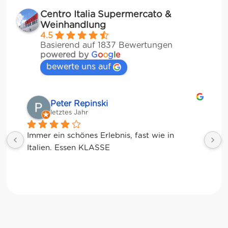
Centro Italia Supermercato &
Weinhandlung
4.5
Basierend auf 1837 Bewertungen
powered by
G
o
o
g
l
e
bewerte uns auf
Matze
letztes Jahr