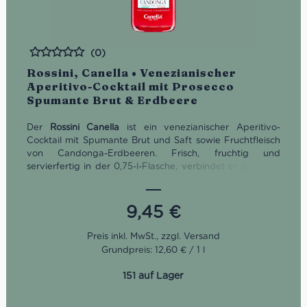
(0)
Bewertet
Rossini, Canella • Venezianischer
Aperitivo-Cocktail mit Prosecco
Spumante Brut & Erdbeere
Der
Rossini Canella
ist ein venezianischer Aperitivo-
Cocktail mit Spumante Brut und Saft sowie Fruchtfleisch
von Candonga-Erdbeeren. Frisch, fruchtig und
servierfertig in der 0,75-l-Flasche, verbindet er die feine
Perlage eines italienischen Schaumweins mit dem
intensiven Duft reifer Erdbeeren. Gut gekühlt bei 3–5 °C
serviert, eignet er sich ideal für Aperitivo, Brunch,
9,45
€
sommerliche Antipasti und gesellige Momente. Wichtig:
Dieser Rossini ist nicht alkoholfrei, sondern enthält laut
Hersteller 5% Vol.
Grundpreis: 12,60 € / 1 l
151 auf Lager