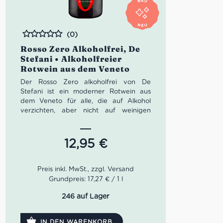
(0)
Bewertet
Rosso Zero Alkoholfrei, De
Stefani • Alkoholfreier
Rotwein aus dem Veneto
Der Rosso Zero alkoholfrei von De
Stefani ist ein moderner Rotwein aus
dem Veneto für alle, die auf Alkohol
verzichten, aber nicht auf weinigen
Charakter verzichten möchten. Aus
Merlot und Refosco vinifiziert, zeigt er
reife rote Früchte, eine feine Würze und
12,95
€
einen weichen, harmonischen Körper.
Eine stilvolle alkoholfreie Alternative aus
dem Piave-Tal, die Aperitif, leichte Küche
und bewusste Genussmomente
Grundpreis: 17,27 € / 1 l
angenehm unkompliziert begleitet.
246 auf Lager
IN DEN WARENKORB